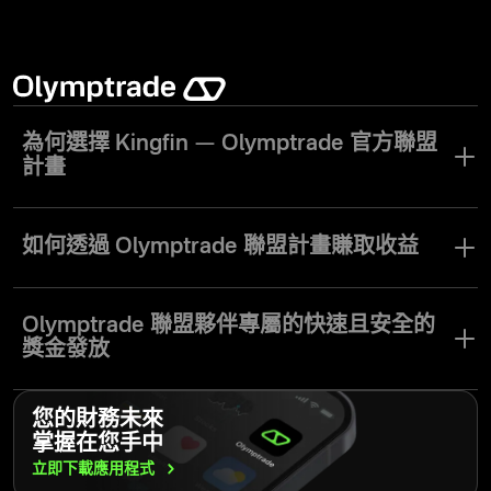
為何選擇 Kingfin — Olymptrade 官方聯盟
計畫
Kingfin 是 Olymptrade 的官方聯盟計畫，旨在協助合作夥伴透過推
廣值得信賴的交易平台，輕鬆賺取高額佣金。Kingfin 提供彈性的佣
如何透過 Olymptrade 聯盟計畫賺取收益
金模式、即時分析工具以及快速撥款，確保聯盟夥伴能輕鬆最大化
收益。無論你是經驗豐富的行銷人員，還是剛起步的新手，Kingfin
Olymptrade 聯盟計畫讓您透過推薦新交易者加入平台來賺取收益。
都提供完善的工具與支援，協助你在金融產業中成長並取得成功。
只需在 Kingfin 註冊，選擇佣金模式（CPA 或 RevShare），即可開
Olymptrade 聯盟夥伴專屬的快速且安全的
始使用高轉換率的行銷工具推廣。作為頂尖的交易聯盟計畫之一，
獎金發放
聯盟夥伴可獲得高達 80% 的收益分成，同時享有即時追蹤、專家支
援及輕鬆提領等多項優勢。
作為最具回饋性的聯盟計畫之一，Olymptrade 聯盟夥伴每週都能享
您的財務未來
有快速且安全的獎金發放。多元提領選項，包括銀行轉帳、電子錢
掌握在您手中
包及加密貨幣，讓賺取佣金變得輕鬆無憂。聯盟夥伴可即時追蹤績
效，並優化策略以提升收益。立即加入 Olymptrade 聯盟計畫，開始
立即下載應用程式
從您的流量中獲利。