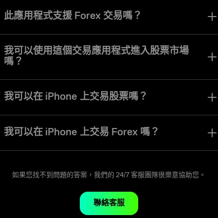
Olymptrade 應用程式專為讓各級交易者都能輕鬆操作介面並使用所有
工具而設計。
此應用程式支援 Forex 交易嗎？
Olymptrade 應用程式提供 Forex 交易模式。多種交易模式、策略和資
產，非常適合不同交易風格和偏好的用戶。
我可以使用這個交易應用程式進入股票市場
嗎？
您可以在 Olymptrade 應用程式中存取股票、貨幣、指數及多種其他資
產。
我可以在 iPhone 上交易股票嗎？
當然可以。Olymptrade iOS 交易應用程式讓您能夠使用我們其他平台上
所有相同的交易工具與功能來交易股票。
我可以在 iPhone 上交易 Forex 嗎？
當然可以。Olymptrade iOS 交易應用程式讓你可以使用我們其他平台上
所有相同的交易工具與功能來進行 Forex 交易。
如果您找不到問題的答案，我們的 24/7 客服團隊很樂意協助您。
聯絡客服