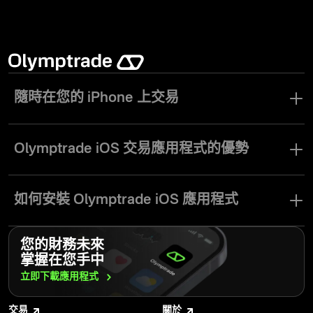
隨時在您的 iPhone 上交易
在現今節奏快速的世界中，隨時掌握您的投資至關重要。有了
Olymptrade iOS 交易應用程式，您不再需要受限於桌上型電腦。
Olymptrade iOS
交易應用程式的優勢
現代行動應用程式提供與桌面平台相同的交易功能。Olymptrade
在 Olymptrade iOS 應用程式上體驗我們交易平台的完整功能與可靠
iOS 交易應用程式帶來與在電腦上交易同樣的輕鬆與便利，確保您
性：
如何安裝 Olymptrade iOS 應用程式
隨時隨地都能順暢交易。
快速、便利且免費：隨時隨地輕鬆交易。
安裝 Olymptrade iOS 交易應用程式
您的財務未來
很簡單。請依照以下步驟操作：
全面相容：適用於 iPhone 和 iPad。
掌握在您手中
從 App Store 下載此應用程式。
立即下載應用程式
使用者友善介面：直覺化設計，輕鬆導航。
在應用程式上註冊或登入您的帳戶。
全方位工具：市場趨勢分析、指標、震盪指標、交易訊號等。
交易
關於