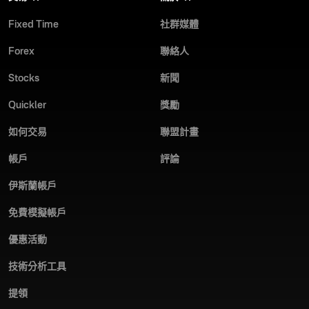
開始在模擬帳戶上練習交易。準備好後，請以 17 種可用貨幣中的
使用模擬帳戶練習：無風險提升您的技能。
Fixed Time
社群媒體
任一種進行存款，以開始實盤交易。
24/7 多語言客服支援：隨時提供協助。
Forex
聯絡人
Olymptrade 以其易於使用的介面和優渥的交易條件，從眾多線上交
易應用程式中脫穎而出。立即下載 Olymptrade iOS 應用程式，發揮
立即下載 Olymptrade iOS 應用程式，提升您的交易體驗。
Stocks
新聞
你的全部交易潛能！
Quickler
獎勵
如何交易
聯盟計畫
帳戶
評論
伊斯蘭帳戶
免費模擬帳戶
優惠活動
技術分析工具
提領