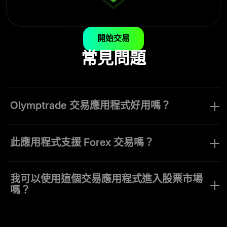
開始交易
常見問題
Olymptrade 交易應用程式好用嗎？
Olymptrade 應用程式專為讓各級交易者都能輕鬆操作介面並使用所
有工具而設計。
此應用程式支援 Forex 交易嗎？
Olymptrade 應用程式提供 Forex 交易模式。多種交易模式、策略和
資產，非常適合不同交易風格和偏好的用戶。
我可以使用這個交易應用程式進入股票市場
嗎？
您可以在 Olymptrade 應用程式中存取股票、貨幣、指數及多種其他
資產。