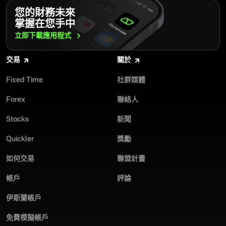
安裝 Olymptrade 交易應用程式到 PC 或 Mac 很簡單。請按照以下
立即下載 Olymptrade 桌面應用程式，透過我們現代且易用的交易平
您的財務未來
步驟操作：
相容性高：同時支援 Windows 與 Mac。
台，發揮你的全部潛能。
掌握在您手中
從 Olymptrade 主頁下載最新版桌面交易應用程式。
立即下載應用程式
高效能：運作快速，佔用極少記憶體。
在您的 PC 或 Mac 上安裝此應用程式。
完整工具：可使用市場趨勢分析、指標、震盪指標、交易訊號及多
交易
關於
種其他工具。
在應用程式上註冊或登入您的帳戶。
Fixed Time
社群媒體
定期更新：持續優化並新增功能。
開始在模擬帳戶上練習交易。當你準備好在真實帳戶上交易時，
Forex
聯絡人
請以 17 種可用貨幣之一進行存款。
模擬帳戶：無風險練習交易。
Stocks
新聞
Olymptrade 憑藉其易於操作的應用程式和優渥的交易條件，從眾多
立即下載 Olymptrade 桌面應用程式，提升您的交易體驗。
線上 Forex 經紀商中脫穎而出。立即下載我們的桌面交易應用程
Quickler
獎勵
式，親自體驗！
如何交易
聯盟計畫
帳戶
評論
伊斯蘭帳戶
免費模擬帳戶