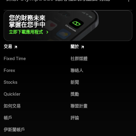
便利性：我們的應用程式讓你可以隨時隨地透過手機輕鬆追蹤並
執行交易。
使用 Olymptrade，您可以以最低存款開始，透過免費模擬帳戶進行
我們交易應用程式的每一個細節，都展現了開發團隊致力於為您提
練習，並運用進階工具與功能提升您的交易策略。立即下載
您的財務未來
供舒適交易體驗的用心。
使用者友善介面：輕鬆瀏覽平台並存取各項功能，包括查看您的
Olymptrade 應用程式，讓您的交易更上一層樓。
掌握在您手中
交易紀錄。
開啟與平倉交易：針對貨幣價格波動進行交易，輕鬆進出持倉，
立即下載應用程式
並設定停損與停利單。
安全性：我們採用高階加密技術與密碼學，確保您的交易安全無
虞。
交易
關於
多元交易工具：在一個應用程式中存取最受歡迎的 Forex 交易資
產，包含 25 組以上貨幣對、15 種以上加密貨幣、指數，以及多
完全持牌：Olymptrade 受國際金融委員會（FinaCom）監管，
Fixed Time
社群媒體
樣股票。
確保值得信賴的交易環境。
Forex
聯絡人
客服：我們的專業客服團隊全年無休，隨時透過電子郵件與線上
立即下載 Olymptrade 應用程式，體驗更聰明的 Forex 交易方式。
聊天為您服務，平均回應時間僅需 13 秒，並支援 14 種語言。
Stocks
新聞
低點差：享有合理的手續費與佣金，每筆交易點差低至 0.6，且
Quickler
獎勵
每手僅收取 $4 佣金。
如何交易
聯盟計畫
別錯過這個機會，立即體驗我們全新的免費交易應用程式，釋放你
的投資潛力。加入 Olymptrade 社群，與數百萬行動 Forex 交易者
帳戶
評論
一同享受市場上最佳貨幣交易應用程式之一的各項優勢。
伊斯蘭帳戶