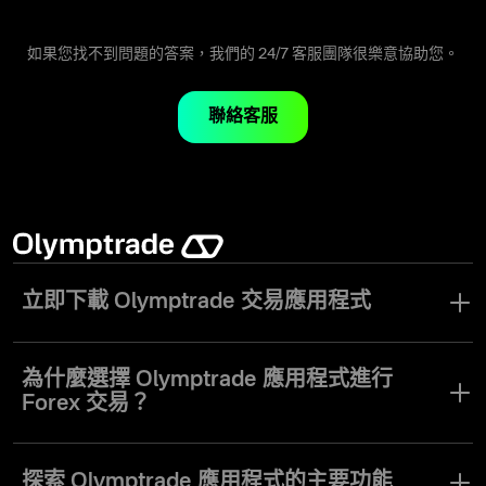
下載 Olymptrade 桌面應用程式（適用於 Windows x32/x64 及
MacOS），以最快速度和最高便利性進行交易。桌面平台提供完整
的進階交易工具、即時市場圖表，以及安全的帳戶餘額管理。不論
如果您找不到問題的答案，我們的 24/7 客服團隊很樂意協助您。
你偏好流暢效能的桌面應用程式，還是以瀏覽器操作的 Olymptrade
網頁版，我們的平台都能滿足你的需求。立即在桌面上使用
聯絡客服
Olymptrade 開始交易。
立即下載 Olymptrade 交易應用程式
線上交易正成為熱門的投資方式，行動交易應用程式讓操作比以往
更加便利。在競爭激烈的市場中，選擇合適的應用程式可能具有挑
為什麼選擇 Olymptrade 應用程式進行
戰性。
Forex 交易？
Olymptrade 交易應用程式支援 iOS、Android 及桌面裝置，為您帶
探索我們智慧交易產品的優勢：
來流暢的交易體驗。加入全球數百萬名交易者的行列，隨時存取多
探索 Olymptrade 應用程式的主要功能
元資產，包括股票、加密貨幣及商品。