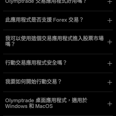
Olymptrade 交易應用程式好用嗎？
是的。Olymptrade 應用程式專為讓各種經驗層級的交易者都能輕鬆
操作介面，並善用各種交易工具而設計。
此應用程式是否支援 Forex 交易？
是的。Olymptrade 應用程式提供 Forex 交易模式，以及其他能滿足
不同交易風格與偏好的用戶需求的交易模式。
我可以使用這個交易應用程式進入股票市場
嗎？
是的。在 Olymptrade 應用程式中，您可以存取全球各大市場的多種
股票、貨幣、指數及其他類型資產。
行動交易應用程式安全嗎？
Olymptrade 行動應用程式同樣安全，採用與我們桌面版或網頁版平
台相同的安全協議與功能。
我要如何開始行動交易？
很簡單。你只需建立個人資料並完成存款，就可以開始交易了。
Olymptrade 桌面應用程式，適用於
Windows 和 MacOS