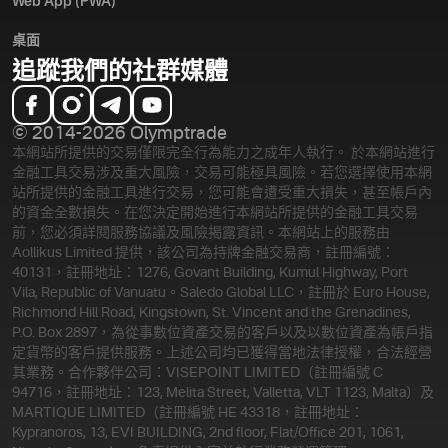
Web App (PWA)
桌面
追蹤我們的社群媒體
© 2014-2026 Olymptrade
本網站所提供的交易僅限完全行為能力之成年人執行。 於本網站進行
金融工具交易涉及重大風險，交易可能極具風險。若您選擇使用本網
站所提供的金融工具進行交易，您可能會遭受重大損失，甚至帳戶內
的資金全數損失。在您決定開始進行本網站所提供的金融工具交易
前，您必須詳閱服務協議及風險揭露資訊。
本網站上的服務由
Aollikus Limited 提供，該公司為持牌金融交易商，註冊編號：
40131，註冊地址：1276, Govant Building, Kumul Highway, Port
Vila, Republic of Vanuatu。Saledo Global LLC，註冊於 Euro House,
Richmond Hill Road, Kingstown, St. Vincent and the Grenadines,
P.O. Box 2897，為從事數位資產交易的客戶以及以數位資產為帳戶指
定貨幣的客戶提供服務。上述公司均已獲得當地法律授權，合法經營
其業務。合作夥伴公司：VISEPOINT LIMITED（註冊編號 C
94716，註冊地址：123, Melita Street, Valletta, VLT 1123, Malta）及
MARTIQUE LIMITED（註冊編號 HE 43318，註冊地址：
Kypranoros, 13, EVI BUILDING, 2nd floor, Flat/Office 201, 1061,