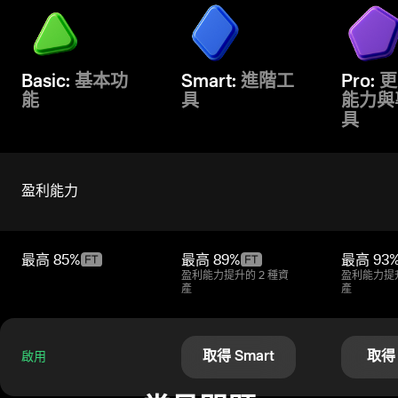
Basic:
基本功
Smart:
進階工
Pro:
更
能
具
能力與
具
盈利能力
最高
85%
最高
89%
最高
93
盈利能力提升的 2 種資
盈利能力提升
產
產
取得 Smart
取得 
啟用