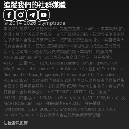
追蹤我們的社群媒體
© 2014-2026 Olymptrade
本網站所提供的交易僅限完全行為能力之成年人執行。 於本網站進行
金融工具交易涉及重大風險，交易可能極具風險。若您選擇使用本網
站所提供的金融工具進行交易，您可能會遭受重大損失，甚至帳戶內
的資金全數損失。在您決定開始進行本網站所提供的金融工具交易
前，您必須詳閱服務協議及風險揭露資訊。
本網站上的服務由
Aollikus Limited 提供，該公司為持牌金融交易商，註冊編號：
40131，註冊地址：1276, Govant Building, Kumul Highway, Port
Vila, Republic of Vanuatu。Saledo Global LLC，註冊於 Euro House,
Richmond Hill Road, Kingstown, St. Vincent and the Grenadines,
P.O. Box 2897，為從事數位資產交易的客戶以及以數位資產為帳戶指
定貨幣的客戶提供服務。上述公司均已獲得當地法律授權，合法經營
其業務。合作夥伴公司：VISEPOINT LIMITED（註冊編號 C
94716，註冊地址：123, Melita Street, Valletta, VLT 1123, Malta）及
MARTIQUE LIMITED（註冊編號 HE 43318，註冊地址：
Kypranoros, 13, EVI BUILDING, 2nd floor, Flat/Office 201, 1061,
Nicosia, Cyprus），負責提供內容並執行業務營運管理。
法律資訊
監管