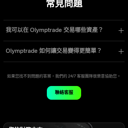
常見問題
我可以在 Olymptrade 交易哪些資產？
在 Olymptrade 上，您可以選擇超過 190 種全球資產，包括貨幣、
股票、貴金屬、指數、商品、加密貨幣及 ETF。此平台讓您可透過
Olymptrade 如何讓交易變得更簡單？
單一帳戶交易多種工具，並提供即時報價、互動圖表及內建市場分
析工具。
Olymptrade 將所有資產、工具與市場數據整合於同一平台。你可以
即時監控價格變動，隨時切換市場，並在無需安裝額外軟體的情況
下管理交易。直覺化介面與即時反應的圖表，讓你輕鬆分析市場，
如果您找不到問題的答案，我們的 24/7 客服團隊很樂意協助您。
並在出現機會時迅速行動。
聯絡客服