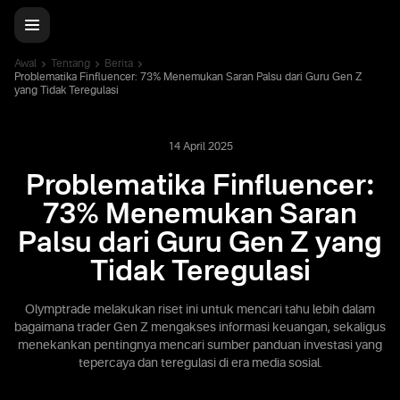
Awal
Tentang
Berita
Problematika Finfluencer: 73% Menemukan Saran Palsu dari Guru Gen Z
yang Tidak Teregulasi
14 April 2025
Problematika Finfluencer:
73% Menemukan Saran
Palsu dari Guru Gen Z yang
Tidak Teregulasi
Olymptrade melakukan riset ini untuk mencari tahu lebih dalam
bagaimana trader Gen Z mengakses informasi keuangan, sekaligus
menekankan pentingnya mencari sumber panduan investasi yang
tepercaya dan teregulasi di era media sosial.