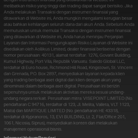
dengan instrumen finansial yang ditawarkan di Website ini
melibatkan risiko yang tinggi dan trading dapat sangat berisiko. Jika
Anda melakukan Transaksi dengan instrumen finansial yang
ditawarkan di Website ini, Anda mungkin mengalami kerugian besar
atau bahkan kehilangan seluruh dana dari akun Anda. Sebelum Anda
memutuskan untuk memulai Transaksi dengan instrumen finansial
yang ditawarkan di Website ini, Anda harus meninjau Perjanjian
Layanan dan Informasi Pengungkapan Risiko.
Layanan di Website ini
disediakan oleh Aollikus Limited, dealer finansial berlisensi dengan
nomor perusahaan: 40131, alamat terdaftar: 1276, Govant Building,
Kumul Highway, Port Vila, Republik Vanuatu. Saledo Global LLC,
terdaftar di Euro house, Richmond Hill Road, Kingstown, St. Vincent
dan Grenada, P.O. Box 2897, menyediakan layanan kepada klien
yang trading berbagai aset digital dan klien dengan akun yang
dinominasi dalam berbagai aset digital. Perusahaan ini berizin
sepenuhnya untuk melakukan aktivitas mereka sesuai undang-
undang negara terkait. Perusahaan mitra: VISEPOINT LIMITED (No.
pendaftaran C 94716, terdaftar di 123, Jl. Melita, Valleta, VLT 1123,
Malta) dan MARTIQUE LIMITED (No. pendaftaran HE 43318,
terdaftar di Kypranoros, 13, EVI BUILDING, Lt. 2, Flat/Office 201,
1061, Nicosia, Siprus), menyediakan konten dan melakukan
manajemen operasional bisnis.