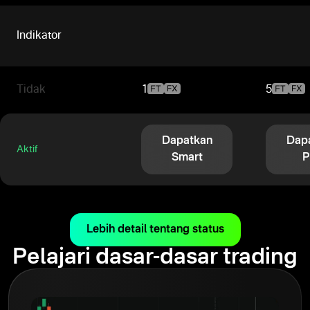
Indikator
Tidak
1
5
Dapatkan
Dap
Aktif
Smart
P
Lebih detail tentang status
Pelajari dasar-dasar trading