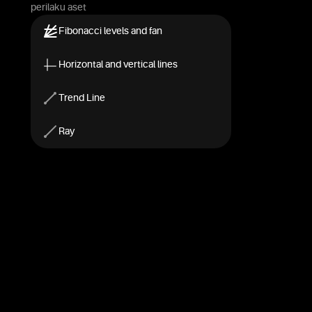
perilaku aset
Fibonacci levels and fan
Horizontal and vertical lines
Trend Line
Ray