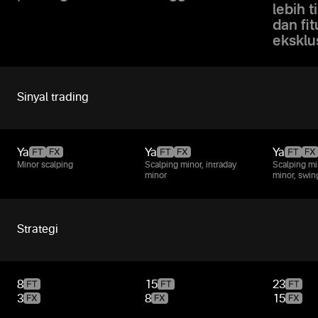
lebih t
dan fit
eksklu
Sinyal trading
Ya
Ya
Ya
Minor scalping
Scalping minor, intraday
Scalping mi
minor
minor, swin
Strategi
8
15
23
3
8
15