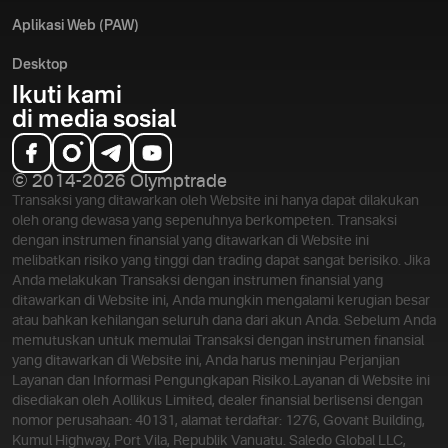
Aplikasi Web (PAW)
Desktop
Ikuti kami
di media sosial
© 2014-2026 Olymptrade
Transaksi yang ditawarkan oleh Website ini hanya dapat dilakukan
oleh orang dewasa yang sepenuhnya berkompeten. Transaksi
dengan instrumen finansial yang ditawarkan di Website ini
melibatkan risiko yang tinggi dan trading dapat sangat berisiko. Jika
Anda melakukan Transaksi dengan instrumen finansial yang
ditawarkan di Website ini, Anda mungkin mengalami kerugian besar
atau bahkan kehilangan seluruh dana dari akun Anda. Sebelum Anda
memutuskan untuk memulai Transaksi dengan instrumen finansial
yang ditawarkan di Website ini, Anda harus meninjau Perjanjian
Layanan dan Informasi Pengungkapan Risiko.
Layanan di Website ini
disediakan oleh Aollikus Limited, dealer finansial berlisensi dengan
nomor perusahaan: 40131, alamat terdaftar: 1276, Govant Building,
Kumul Highway, Port Vila, Republik Vanuatu. Saledo Global LLC,