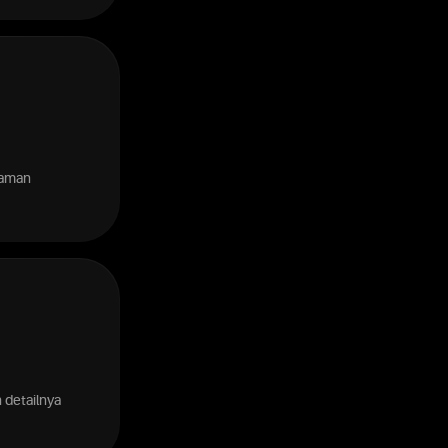
laman
 detailnya