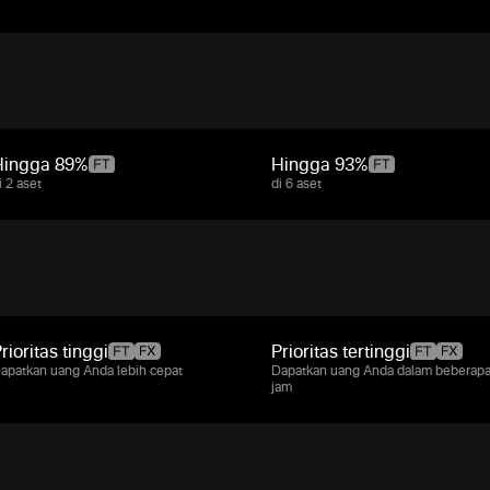
Hingga
89%
Hingga
93%
i 2 aset
di 6 aset
rioritas tinggi
Prioritas tertinggi
apatkan uang Anda lebih cepat
Dapatkan uang Anda dalam beberap
jam