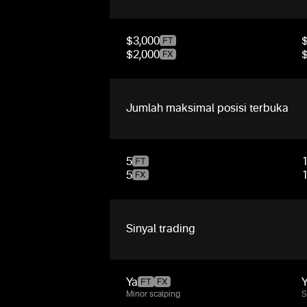
$3,000
$2,000
Jumlah maksimal posisi terbuka
5
5
Sinyal trading
Ya
Minor scalping
S