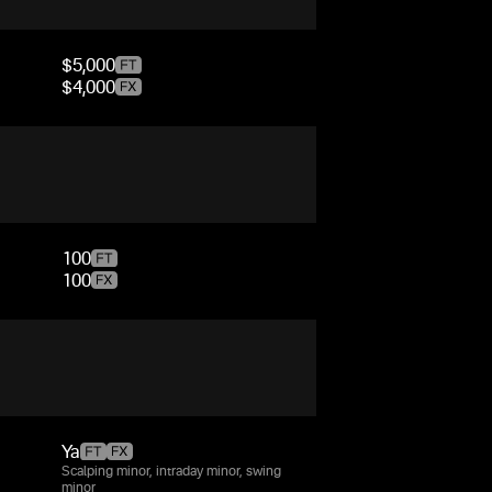
$5,000
$4,000
100
100
Ya
Scalping minor, intraday minor, swing
minor