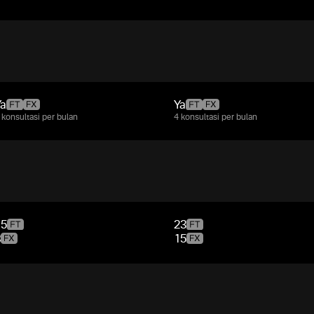
Ya
Ya
 konsultasi per bulan
4 konsultasi per bulan
15
23
8
15