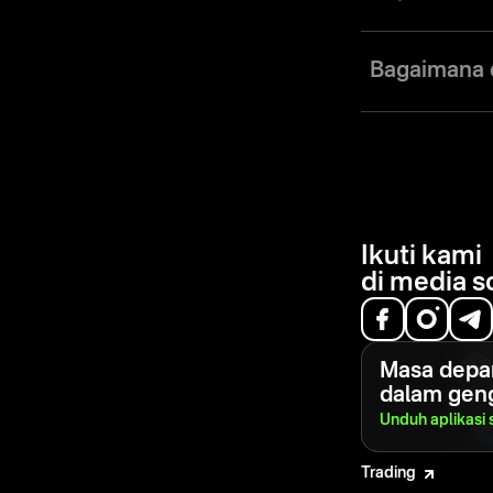
Status ditingkatk
Bagaimana c
Anda bisa mendapa
Status Smart 
Status Pro — 
Status Elite —
Jika mata uang ak
Ikuti kami
di media s
Masa depa
dalam gen
Unduh aplikasi
Trading