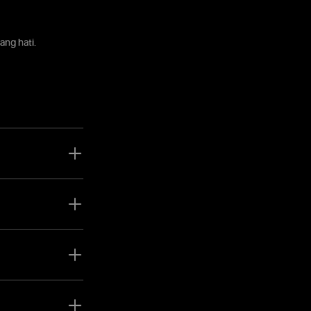
ng hati.
eposit dalam jumlah
rader meningkat,
itur eksklusif, dan
 menikmati semua
 berikutnya.