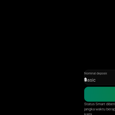
Nominal deposit
$
Basic
Status Smart diber
jangka waktu berap
kami.