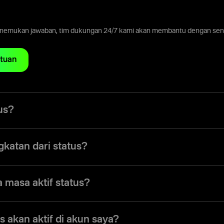
enemukan jawaban, tim dukungan 24/7 kami akan membantu dengan sena
tuan
us?
jenis peringkat khusus yang bisa diperoleh trader dengan melakukan d
emberi akses ke lebih banyak perkakas, fitur, dan layanan trading.
gkatan dari status?
de menawarkan empat status: Basic, Smart, Pro, dan Elite. Saat status t
reka bertambah, sehingga membuka akses ke profitabilitas lebih tinggi, f
 masa aktif status?
statusnya secara permanen—status tidak akan kedaluwarsa. Anda bisa
 mencapai level deposit yang diperlukan untuk meningkatkan ke status
s akan aktif di akun saya?