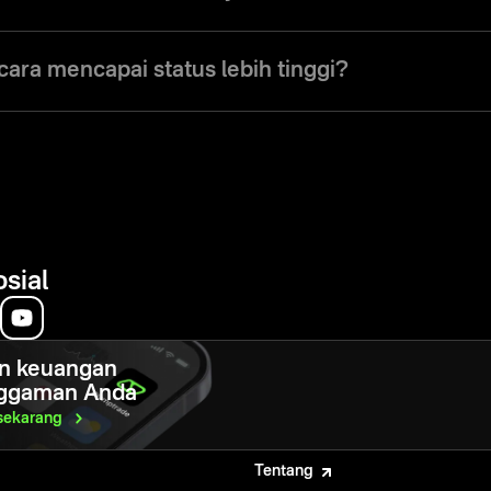
an segera setelah trader mendepositkan uang sesuai nominal yang diten
ara mencapai status lebih tinggi?
tkan status lebih tinggi dengan melakukan deposit satu kali ke akun:
— mulai $100
mulai $2.000
 mulai $30.000
un Anda berbeda, jumlah yang dibutuhkan akan dikonversi sesuai nilai tuk
osial
n keuangan
ggaman Anda
sekarang
Tentang