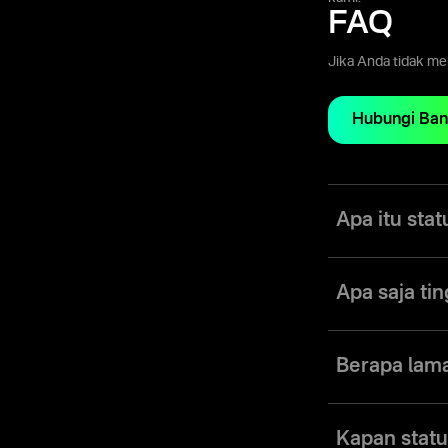
FAQ
Jika Anda tidak m
Hubungi Ban
Apa itu stat
Status merupakan 
tertentu. Status m
Apa saja tin
Platform Olymptra
peluang trading me
Berapa lama
layanan premium.
Trader menerima 
manfaatnya hingga
Kapan statu