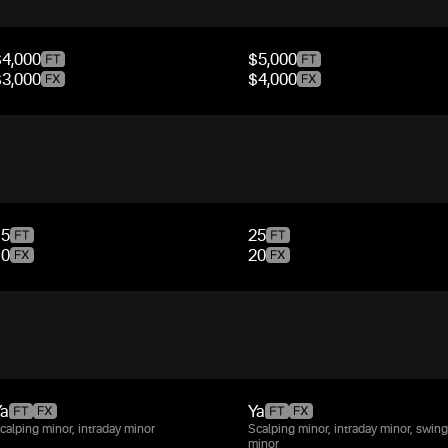
$4,000
$5,000
$3,000
$4,000
15
25
10
20
Ya
Ya
calping minor, intraday minor
Scalping minor, intraday minor, swing
minor