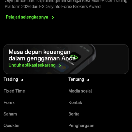
Olymptrade baru saja dianugerahi sebagai Best Multi-Asset Trading
Platform 2026 dari FXDailyInfo Forex Brokers Award.
Pelajari
selengkapnya
Masa depan keuangan
dalam genggaman Anda
Unduh aplikasi
sekarang
Trading
Tentang
Fixed Time
Media sosial
Forex
Kontak
Saham
Berita
Quickler
Penghargaan