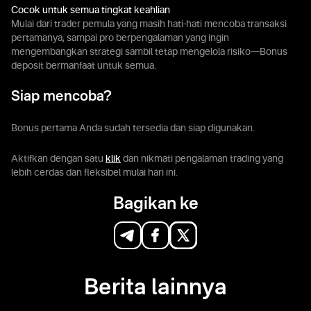
Cocok untuk semua tingkat keahlian
Mulai dari trader pemula yang masih hati-hati mencoba transaksi
pertamanya, sampai pro berpengalaman yang ingin
mengembangkan strategi sambil tetap mengelola risiko—Bonus
deposit bermanfaat untuk semua.
Siap mencoba?
Bonus pertama Anda sudah tersedia dan siap digunakan.
Aktifkan dengan satu
klik
dan nikmati pengalaman trading yang
lebih cerdas dan fleksibel mulai hari ini.
Bagikan ke
Berita lainnya