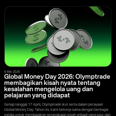
6 Mei 2026
Global Money Day 2026: Olymptrade
membagikan kisah nyata tentang
kesalahan mengelola uang dan
pelajaran yang didapat
Setiap tanggal 17 April, Olymptrade ikut serta dalam perayaan
Global Money Day. Tahun ini, kami bekerja sama dengan berbagai
media untuk membagikan serangkaian kisah pribadi yang jujur dari