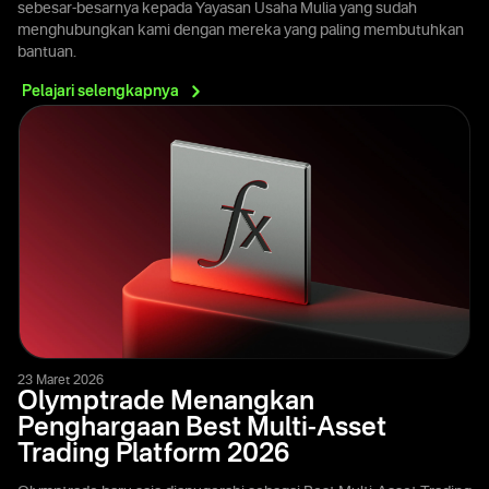
sebesar-besarnya kepada Yayasan Usaha Mulia yang sudah
menghubungkan kami dengan mereka yang paling membutuhkan
bantuan.
Pelajari
selengkapnya
23 Maret 2026
Olymptrade Menangkan
Penghargaan Best Multi-Asset
Trading Platform 2026