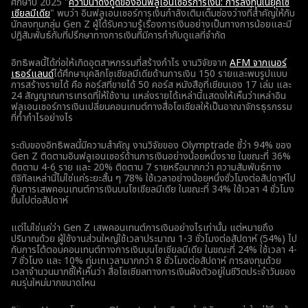
ศึกษาปี 2025 "
ความน่าดึงดูดของอินฟลูเอนเซอร์การเงิน: การลงทุนในยุคโซ
เชียลมีเดีย
" พบว่า อินฟลูเอนเซอร์การเงินกำลังเติมเต็มช่องว่างที่สำคัญให้กับ
นักลงทุนกลุ่ม Gen Z ผู้ได้รับความรู้เรื่องการเงินอย่างเป็นทางการน้อยและมี
ปฏิสัมพันธ์กับที่ปรึกษาทางการเงินที่มีการกำกับดูแลที่จำกัด
อิทธิพลนี้ได้ก่อให้เกิดอุตสาหกรรมที่สร้างกำไร งานวิจัยจาก
AFM จากเนอร์
เธอร์แลนด์
ได้ศึกษาบุคลิกโซเชียลมีเดียด้านการเงิน 150 รายและพบรูปแบบ
การสร้างรายได้ คือ คอร์สที่ขายได้ 50 คอร์ส หนังสือที่เขียนเอง 17 เล่ม และ
24 สัญญาณการเทรดที่ให้ใช้งาน แหล่งรายได้เหล่านี้แสดงให้เห็นว่าเหล่าอิน
ฟลูเอนเซอร์การเงินเปลี่ยนคอนเทนต์ทางสื่อโซเชียลให้เป็นอาณาจักรธุรกรรม
ที่ทำกำไรอย่างไร
ระดับของอิทธิพลนี้มีความสำคัญ งานวิจัยของ Olymptrade ชี้ว่า 94% ของ
Gen Z ติดตามอินฟลูเอนเซอร์ด้านการเงินอย่างน้อยหนึ่งราย ในขณะที่ 36%
ติดตาม 4-6 ราย และ 20% ติดตาม 7 รายหรือมากกว่า ความสัมพันธ์ทาง
ดิจิทัลเหล่านี้ไม่ใช่แค่ระยะสั้น ๆ 78% ใช้เวลาอย่างน้อยหนึ่งชั่วโมงต่อสัปดาห์ไป
กับการเสพคอนเทนต์การเงินบนโซเชียลมีเดีย ในขณะที่ 34% ใช้เวลา 4 ชั่วโมง
ขึ้นไปต่อสัปดาห์
แต่ไม่ใช่แค่ว่า Gen Z เสพคอนเทนต์การเงินอย่างไรเท่านั้น แต่หมายถึง
ปริมาณด้วย ผู้ใช้งานส่วนใหญ่ใช้เวลาประมาณ 1-3 ชั่วโมงต่อสัปดาห์ (54%) ไป
กับการโต้ตอบคอนเทนต์ทางการเงินบนโซเชียลมีเดีย ในขณะที่ 24% ใช้เวลา 4-
7 ชั่วโมง และ 10% ทุ่มเทเวลามากกว่า 8 ชั่วโมงต่อสัปดาห์ การลงทุนด้วย
เวลาจำนวนมากชี้ให้เห็นว่า สื่อโซเชียลทางการเงินฝังตัวอยู่ในชีวิตประจำวันของ
คนรุ่นใหม่มากขนาดไหน