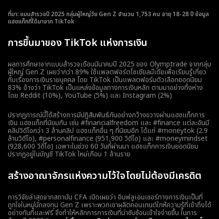
ที่มา: แบบสำรวจปี 2025 กลุ่มผู้ใหญ่วัย Gen Z จำนวน 1,753 คน อายุ 18-28 ปี ข้อมูล
แฮชแท็กที่ได้มาจาก TikTok
การขึ้นมาของ TikTok แห่งการเงิน
ผลการศึกษาจากแบบสำรวจเดือนมีนาคมปี 2025 ของ Olymptrade จากกลุ่ม
ผู้ใหญ่ Gen Z เผยว่ากว่า 89% ใช้แพลตฟอร์ตโซเชียลมีเดียเพื่อเรียนรู้เกี่ยว
กับเรื่องการเงินรายบุคคล โดย TikTok เป็นแพลตฟอร์มตัวเลือกยอดนิยม
83% อ้างว่า TikTok เป็นแหล่งข้อมูลทางการเงินหลัก ตามมาอย่างทิ้งห่าง
โดย Reddit (10%), YouTube (5%) และ Instagram (2%)
ปรากฏการณ์นี้ได้สร้างการมีปฏิสัมพันธ์กันอย่างกว้างขวางผ่านแฮชแท็กการ
เงิน แฮชแท็กที่นิยมกัน เช่น #financialfreedom และ #finance แต่ละอันมี
คลิปวิดีโอกว่า 3 ล้านคลิป แฮชแท็กอื่น ๆ ที่นิยมอีก ได้แก่ #moneytok (2.9
ล้านวิดีโอ), #personalfinance (951,900 วิดีโอ) และ #moneymindset
(928,600 วิดีโอ) เฉพาะในช่วง 60 วันที่ผ่านมา แฮชแท็กการเงินยอดนิยม
ปรากฏอยู่ในบัญชี TikTok ใหม่เกือบ 1 ล้านราย
สร้างอาณาจักรแห่งความไว้ใจโดยไม่ต้องมีเครดิต
การวิจัยล่าสุดจากสถาบัน CFA เปิดเผยว่า อินฟลูเอนเซอร์ทางการเงินเป็นที่
ถูกใจในหมู่นักลงทุน Gen Z เพราะพวกเขาผลิตคอนเทนต์ใกห้ความรู้ที่เข้าถึงได้
อย่างทันทีและฟรี จึงทำให้หลักการการเงินที่น่าซับซ้อนเข้าใจง่ายขึ้น ในการ