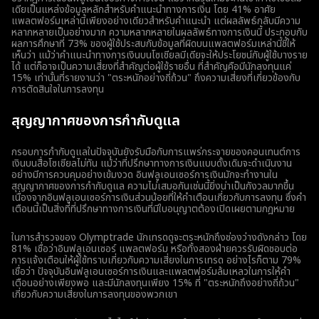
เดียเป็นแหล่งข้อมูลหลักสำหรับคำแนะนำทางการเงิน โดย 41% อาศัย
แพลตฟอร์มเหล่านี้เพียงอย่างเดียวสำหรับคำแนะนำ แต่ผลลัพธ์กลับมีความ
หลากหลายเป็นอย่างมาก ความหลากหลายในผลลัพธ์ทางการเงินนี้ ประกอบกับ
ผลการศึกษาที่ 73% ของผู้ใช้ประสบกับข้อมูลที่ผิดบนแพลตฟอร์มเหล่านี้ชี้ให้
เห็นว่า แม้ว่าคำแนะนำทางการเงินบนโซเชียลมีเดียจะให้ประโยชน์กับผู้ใช้บางราย
ได้ แต่ก็อาจเป็นความเสี่ยงที่สำคัญต่อผู้ใช้รายอื่น ที่สำคัญคือมีนักลงทุนแค่
15% เท่านั้นที่รายงานว่า "ตระหนักอย่างถี่ถ้วน" ถึงความเสี่ยงที่เกี่ยวข้องกับ
การตัดสินใจในการลงทุน
สุญญากาศของการกำกับดูแล
กรอบการกำกับดูแลในปัจจุบันยังรับมือกับการแพร่กระจายของคอนเทนต์การ
เงินบนสื่อโซเชียลไม่ทัน แม้ว่าที่ปรึกษาทางการเงินแบบดั้งเดิมจะดำเนินงาน
อย่างมีการควบคุมอย่างเข้มงวด อินฟลูเอนเซอร์การเงินมักจะทำงานใน
สุญญากาศของการกำกับดูแล ความไม่เสมอกันเช่นนี้ยิ่งน่าเป็นกังวลมากขึ้น
เนื่องจากอินฟลูเอนเซอร์การเงินส่วนน้อยที่ให้คำเตือนเกี่ยวกับการลงทุน ซึ่งคำ
เตือนนี้เป็นสิ่งที่ที่ปรึกษาทางการเงินที่มีใบอนุญาตต้องเปิดเผยตามกฎหมาย
ในการสำรวจของ Olymptrade นักเทรดดูจะตระหนักถึงช่องว่างดังกล่าว โดย
81% เชื่อว่าอินฟลูเอนเซอร์ แพลตฟอร์ม หรือทั้งสองฝ่ายควรรับผิดชอบต่อ
การแจ้งเตือนให้ผู้ใช้ทราบเกี่ยวกับความเสี่ยงในการเทรด อย่างไรก็ตาม 79%
เชื่อว่า ปัจจุบันอินฟลูเอนเซอร์การเงินและแพลตฟอร์มล้มเหลวในการให้คำ
เตือนอย่างเพียงพอ และมีนักลงทุนเพียง 15% ที่ "ตระหนักถึงอย่างถี่ถ้วน"
เกี่ยวกับความเสี่ยงในการลงทุนของพวกเขา