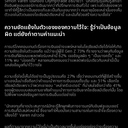
Simon Varen โฆษกของ Olymptrade อธิบายว่า "นักลงทุนรุ่นใหม่รู้สึกเข้า
ถึงอินฟลูเอนเซอร์การเงินมากกว่าที่ปรึกษาการเงินทั่วไป เพราะสไตล์ของพวก
เขาทำให้รู้สึกว่าเป็นของแท้และเป็นกันเองมากกว่า คนอายุน้อยเหล่านี้มองเห็น
ตัวเองในตัวตนของโซเชียลมีเดียเหล่านี้ และมันก็ช่วยสร้างความเชื่อใจ"
ความขัดแย้งในตัวเองของความไว้ใจ: รู้ว่าเป็นข้อมูล
ผิด แต่ยังทำตามคำแนะนำ
การบริโภคคอนเทนต์เรื่องการเงินอย่างแพร่หลายในโซเชียลมีเดียได้ก่อให้เกิด
ความขัดแย้งในตัวเองคือ แม้ว่าจะมีผู้ใช้ Gen Z 73% ที่รายงานว่าพบกับข้อมูล
การเงินที่ผิดบนแพลตฟอร์มเหล่านี้ 62% เจอข้อมูลผิด ๆ "เป็นบางครั้ง" และ
11% พบ "บ่อยครั้ง" หลายคนยังคงมองว่าแพลตฟอร์มเดียวกันเหล่านี้เป็น
แหล่งข้อมูลที่น่าไว้วางใจ
ความเชื่อใจนี้เห็นได้อย่างเป็นรูปธรรมคือ 27% เชื่อว่าคอนเทนต์ที่ผู้ใช้สร้างขึ้น
มาเองนั้นน่าเชื่อถือกว่าคำแนะนำทางการเงินแบบดั้งเดิม และ 51% เลือกโซ
เชียลมีเดียเพราะว่าพวกเขาชอบ "เหล่าครีเอเตอร์" ที่น่าสนใจยิ่งกว่าคือ 41%
ของผู้ตอบแบบสอบถามอาศัยคำแนะนำทางการเงินจากโซเชียลมีเดียเท่นั้น โดย
ไม่พึ่งพาแหล่งข้อมูลทางการเงินอื่นแต่อย่างใด
"นักลงทุนที่ขาดประสบการณ์มักจะรู้สึกผูกพันทางอารมณ์กับอินฟลูเอนเซอร์
การเงินที่มีเสน่ห์เหล่านี้ ซึ่งอาจทำให้บดบังความสามารถในการเข้าใจเรื่องความ
เสี่ยงได้" Varen กล่าวต่อ
ผลที่ตามมาจากความไว้ใจนี้น่าเป็นกังวลมากขึ้นในแง่ของช่องว่างเรื่องความ