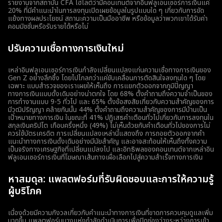
รายงานจากสถาบัน CFA ไฮไลต์ว่ามีคอนเทนต์จากอินฟลูเอนเซอร์การเงินแค่
20% ที่มีคำแนะนำในการลงทุนเปิดเผยข้อมูลในรูปแบบใด ๆ เกี่ยวกับการขัด
แย้งทางผลประโยชน์ สถานะความเป็นมืออาชีพ หรือข้อมูลว่าพวกเขาได้รับค่า
คอมมิชชั่นหรือรับรายได้หรือไม่
ปรับความเชื่อทางการเงินใหม่
เหล่าอินฟลูเอนเซอร์การเงินกำลังเปลี่ยนแปลงแก่นความเชื่อทางการเงินของ
Gen Z อย่างลึกซึ้ง โดยไปไกลกว่าแค่ขับเคลื่อนการตัดสินใจลงทุนใด ๆ โดย
เฉพาะ แบบสำรวจของเราเผยให้เห็นถึง การแยกตัวออกจากภูมิปัญญา
ทางการเงินแบบดั้งเดิมอย่างน่าตกใจ โดย 68% ตั้งคำถามถึงความจำเป็นของ
การทำงานแบบ 9-5 ทั่วไป และ 65% ตั้งข้อสงสัยเกี่ยวกับความสำคัญของการ
มีวุฒิปริญญา คล้ายกันนั้น 44% ตั้งคำถามถึงความสำคัญของการมีบ้านเป็น
เป้าหมายทางการเงิน ในขณะที่ 41% ปฏิเสธคำเตือนทั่วไปเกี่ยวกับการลงทุนใน
สกุลเงินคริปโต เกือบครึ่งหนึ่ง (49%) ไม่เห็นด้วยกับคำเตือนทั่วไปของการไม่
ควรใช้บัตรเครดิต การเปลี่ยนแปลงเหล่านี้แสดงถึง การถอยตัวออกจากคำ
แนะนำทางการเงินดั้งเดิมอย่างมีนัยสำคัญ และอาจสะท้อนให้เห็นถึงทั้งความ
เป็นจริงทางเศรษฐกิจที่เปลี่ยนแปลงไป และอิทธิพลของคอนเทนต์จากเหล่าอิน
ฟลูเอนเซอร์การเงินที่โฆษณาเส้นทางเผื่อเลือกไปสู่ความสำเร็จทางการเงิน
หาสมดุล: แพลตฟอร์มที่รับผิดชอบและการให้ความรู้
ผู้บริโภค
เนื่องด้วยมีความกังวลเกี่ยวกับคำแนะนำทางการเงินที่ขาดการควบคุมดูแลเพิ่ม
มากขึ้น แพลตฟอร์มบางแห่งกำลังดำเนินการเพื่อปิดช่องว่างระหว่างการเข้า