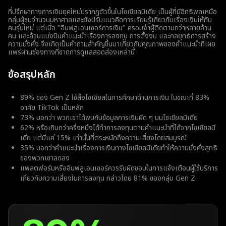
ที่ปรึกษาทางการเงินยุคใหม่ปรากฏตัวขึ้นในโซเชียลมีเดีย เป็นผู้ที่มีอิทธิพลเหนือ
กลุ่มผู้ชมจำนวนมหาศาลและยังปรับแนวคิดการเรียนรู้เกี่ยวกับเรื่องเงินให้กับ
คนรุ่นใหม่ แต่เมื่อ "อินฟลูเอนเซอร์การเงิน" ครอบงำผู้ติดตามกว่าหลายล้าน
คน และล้วนแบ่งปันคำแนะนำเรื่องการลงทุน การตั้งงบ และกลยุทธ์การสร้าง
ความมั่งคั่ง จึงเกิดเป็นคำถามสำคัญขึ้นมาเกี่ยวกับคุณภาพของคำแนะนำที่เผย
แพร่ผ่านช่องทางที่ขาดการดูแลสอดส่องเหล่านี้
ข้อสรุปหลัก
89% ของ Gen Z ใช้สื่อโซเชียลในการศึกษาด้านการเงิน ในขณะที่ 83%
อาศัย TikTok เป็นหลัก
73% บอกว่า พวกเขาได้พบกับข้อมูลการเงินผิด ๆ บนโซเชียลมีเดีย
62% หรือเกินกว่าครึ่งหนึ่งได้ทำการลงทุนตามคำแนะนำที่ได้จากโซเชียลมี
เดีย แต่มีแค่ 15% เท่านั้นที่ตระหนักถึงความเสี่ยงโดยสมบูรณ์
35% บอกว่าคำแนะนำเรื่องการเงินทางโซเชียลมีเดียทำให้ความมั่งคั่งสุทธิ
ของพวกเขาลดลง
แพลตฟอร์มหรืออินฟลูเอนเซอร์ควรรับผิดชอบในการแจ้งเตือนผู้ใช้บริการ
เกี่ยวกับความเสี่ยงในการลงทุน กล่าวโดย 81% ของกลุ่ม Gen Z