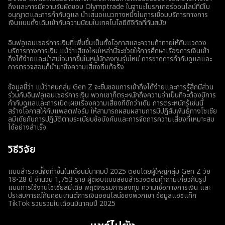
ถึงและการมีความรับผิดชอบ Olymptrade ในฐานะโบรกเกอร์ออนไลน์ที่มีใบ
อนุญาตและการกำกับดูแล นำเสนอแนวทางหนึ่งในการเชื่อมบริการทางการ
เงินแบบดั้งเดิมเข้ากับความนิยมในเทคโนโลยีดิจิทัลที่ทันสมัย
อินฟลูเอนเซอร์การเงินที่เพิ่มขึ้นเป็นทั้งโอกาสและความท้าทายให้กับแวดวง
บริการทางการเงิน แม้ว่าเสียงใหม่เหล่านี้จะช่วยให้การศึกษาเรื่องการเงินเข้า
ถึงได้ง่ายและน่าสนใจมากขึ้นในหมู่นักลงทุนรุ่นใหม่ การขาดการกำกับดูแลและ
การตรวจสอบก็นำมาซึ่งความเสี่ยงที่แท้จริง
ข้อมูลชี้ว่า แม้ว่าคนกลุ่ม Gen Z จะชื่นชอบการเข้าถึงได้ง่ายและการรู้สึกมีส่วน
ร่วมกับอินฟลูเอนเซอร์การเงิน พวกเขาก็ตระหนักถึงความจำเป็นที่จะต้องมีการ
กำกับดูแลและการเปิดเผยเรื่องความเสี่ยงที่ดีกว่าเดิม การตระหนักรู้เช่นนี้
สร้างโอกาสให้กับแพลตฟอร์ม ให้สามารถผสมผสานการมีปฏิสัมพันธ์ทางโซเชีย
ลมีเดียกับการปฏิบัติตามระเบียบข้อบังคับและการจัดการความเสี่ยงที่เหมาะสม
ได้อย่างสำเร็จ
วิธีวิจัย
แบบสำรวจนี้จัดทำขึ้นในเดือนมีนาคมปี 2025 ตอบโดยผู้ใหญ่กลุ่ม Gen Z วัย
18-28 ปี จำนวน 1,753 ราย ผู้ตอบแบบสอบสำรวจตอบคำถามเกี่ยวกับรูป
แบบการใช้งานโซเชียลมีเดีย พฤติกรรมการลงทุน ความเชื่อทางการเงิน และ
ประสบการณ์กับคอนเทนต์การเงินออนไลน์ของพวกเขา ข้อมูลแฮชแท็ก
TikTok รวบรวมในเดือนมีนาคมปี 2025