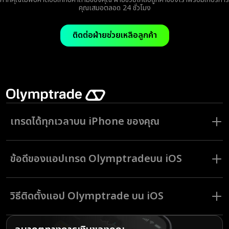
คุณเสมอตลอด 24 ชั่วโมง
ติดต่อฝ่ายช่วยเหลือลูกค้า
เทรดได้ทุกเวลาบน iPhone ของคุณ
ในโลกปัจจุบันที่เปลี่ยนแปลงอย่างรวดเร็ว การเข้าถึงการลงทุนของคุณได้
ตลอดเวลาถือว่าสำคัญมาก ด้วยแอปเทรด Olymptrade บน iOS คุณไม่
ข้อดีของ
แอปเทรด Olymptrade
บน iOS
จำเป็นต้องผูกติดกับเดสก์ท็อปอีกต่อไป
แอปพลิเคชันมือถือสมัยใหม่มอบฟังก์ชันการเทรดแบบเดียวกันกับแพลตฟอร์ม
สัมผัสประสบการณ์การใช้งานครบทุกฟังก์ชันและความน่าเชื่อถือของ
บนเดสก์ท็อป แอป Olymptrade สำหรับ iOS ให้ความสะดวกและง่ายดายใน
แพลตฟอร์มการเทรดของเราได้บนแอป Olymptrade สำหรับ iOS:
การเทรดเหมือนกับบนคอมพิวเตอร์ของคุณ ช่วยให้คุณเทรดได้อย่างต่อเนื่อง
วิธีติดตั้งแอป Olymptrade บน iOS
ทุกที่ทุกเวลา
รวดเร็ว สะดวก และฟรี: เทรดได้ง่ายทุกที่ ทุกเวลา
การติดตั้งแอปเทรด Olymptrade บน iOS
รองรับการใช้งานบนทั้ง iPhone และ iPad
ทำได้ง่าย ๆ เพียงทำตามขั้นตอนเหล่านี้: