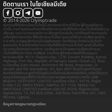
ติดตามเรา ในโซเชียลมีเดีย
© 2014-2026 Olymptrade
ธุรกรรมที่ให้บริการโดยเว็บไซต์นี้ สามารถกระทำการได้โดย ผู้ที่บรรลุนิติภาวะ
เท่านั้น การทำธุรกรรมด้วยเครื่องมือทางการเงินที่ให้บริการบนเว็บไซต์นั้นมีความ
เสี่ยงสูง และการเทรดอาจมีความเสี่ยงสูงด้วยเช่นกัน กรณีที่คุณทำธุรกรรมกับ
เครื่องมือทางการเงิน ที่ให้บริการบนเว็บไซต์ คุณอาจได้รับความเสียหายอย่าง
มาก หรือ อาจสูญเสียเงินทุนในบัญชีของคุณ ก่อนที่คุณจะตัดสินใจเริ่มต้นทำ
ธุรกรรมใด ด้วยเครื่องมือทางการเงินที่มีให้บริการบนเว็บไซต์ คุณจำเป็นต้อง
ตรวจสอบข้อตกลงการบริการ และข้อมูลการเปิดเผยความเสี่ยง
บริการบน
เว็บไซต์ที่ให้บริการโดย Aollikus Limited ผู้ค้าหลักทรัพย์ที่มีใบอนุญาต
หมายเลขบริษัท: 40131 ที่อยู่จดทะเบียน: 1276, Govant Building, Kumul
Highway, Port Vila, Republic of Vanuatu Saedo Global LLC ซึ่งจด
ทะเบียนที่อยู่ Euro House, Richmond Hill Road, Kingstown, St.
Vincent and the Grenadines, P.O. Box 2897 ให้บริการลูกค้าที่เทรด
สินทรัพย์ดิจิทัลและลูกค้าที่มีบัญชีแต่งตั้งสำหรับสินทรัพย์ดิจิทัล บริษัทได้รับการ
อนุญาตโดยสมบูรณ์ให้ดำเนินกิจกรรมตามกฎหมายของประเทศนั้น บริษัท
พันธมิตร: VISEPOINT LIMITED (เลขที่จดทะเบียน C 94716, ที่อยู่จด
ทะเบียน 123, Melita Street, Valletta, VLT 1123, Malta) และ
MARTIQUE LIMITED (เลขที่จดทะเบียน HE 43318, ที่อยู่จดทะเบียน
Kypranoros, 13, EVI BUILDING, 2nd floor, Flat/Office 201, 1061,
Nicosia, Cyprus),
ข้อมูลทางกฏหมาย
กฎระเบียบ