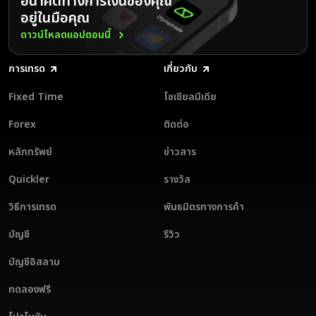
อนาคตทางการเงินของคุณ
อินเทอร์เฟซที่ใช้งานง่าย: การออกแบบที่ชาญฉลาดเพื่อการนำทางที่ราบรื่น
อยู่ในมือคุณ
ดาวน์โหลดแอปจาก App Store
ดาวน์โหลดแอปตอนนี้
เครื่องมือครบครัน: การวิเคราะห์แนวโน้มตลาด อินดิเคเตอร์ ออสซิลเลเต
สมัครบัญชีในแอปหรือเข้าสู่ระบบบัญชีของคุณ
อร์ สัญญาณการเทรด และอื่น ๆ
เริ่มฝึกเทรดบนบัญชีทดลอง เมื่อคุณพร้อมแล้ว ให้ฝากเงินด้วยหนึ่งใน 17
การเทรด
เกี่ยวกับ
ฝึกฝนด้วยบัญชีทดลอง: พัฒนาทักษะของคุณโดยไม่เสี่ยง
สกุลเงินที่ให้บริการเพื่อเริ่มต้นเทรดจริง
ฝ่ายบริการลูกค้าหลายภาษาตลอด 24/7: พร้อมให้ความช่วยเหลือทุกเวลาที่
Fixed Time
โซเชียลมีเดีย
Olymptrade โดดเด่นกว่าแอปเทรดออนไลน์อื่น ๆ ด้วยอินเทอร์เฟซที่ใช้งาน
คุณต้องการ
ง่ายและเงื่อนไขการเทรดที่น่าสนใจ ดาวน์โหลดแอป Olymptrade สำหรับ
iOS วันนี้และปลดล็อกศักยภาพการเทรดของคุณอย่างเต็มที่!
Forex
ติดต่อ
ดาวน์โหลดแอป Olymptrade สำหรับ iOS วันนี้และยกระดับประสบการณ์
การเทรดของคุณ
หลักทรัพย์
ข่าวสาร
Quickler
รางวัล
วิธีการเทรด
พันธมิตรทางการค้า
บัญชี
รีวิว
บัญชีอิสลาม
ทดลองฟรี