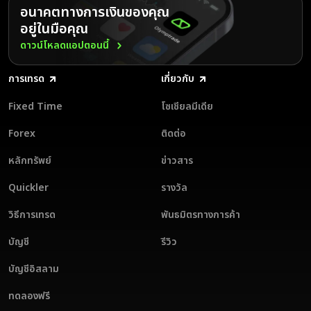
โภคภัณฑ์ และอื่น ๆ
อนาคตทางการเงินของคุณ
สามารถใช้งานคำสั่งซื้อที่รอดำเนินการ การเทรดโดยไร้ความเสี่ยง และ
เลือกโหมด FT และเลือกสินทรัพย์ที่ต้องการ
ยกเลิกคำสั่งเทรดได้
อยู่ในมือคุณ
ตั้งจำนวนเงินเทรดของคุณ
สามารถเข้าใช้งานกลยุทธ์การเทรดโหมด FT จาก Olymptrade ได้
เลือกระยะเวลาให้คำสั่งเทรด
ดาวน์โหลดแอปตอนนี้
พยากรณ์ว่าราคาจะขึ้นหรือลงโดยการเลือกปุ่ม ขึ้น หรือ ลง
การเทรดในโหมด FT เป็นวิธีทำกำไรจากการขึ้นลงของราคาสินทรัพย์ซึ่ง
การเทรด
เกี่ยวกับ
สามารถเข้าถึงได้ ลองเข้าเทรดในบัญชีจริงหรือบัญชีทดลอง ลงทะเบียนตอนนี้
และพบกับสิทธิประโยชน์จากการเทรด FT ในแพลตฟอร์มที่ออกแบบมารองรับ
Fixed Time
โซเชียลมีเดีย
ความต้องการของคุณโดยเฉพาะ!
Forex
ติดต่อ
หลักทรัพย์
ข่าวสาร
Quickler
รางวัล
วิธีการเทรด
พันธมิตรทางการค้า
บัญชี
รีวิว
บัญชีอิสลาม
ทดลองฟรี