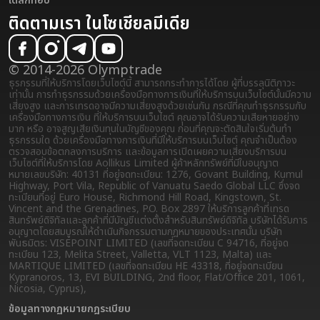
เดสก์ท็อป
ติดตามเรา ในโซเชียลมีเดีย
© 2014-2026 Olymptrade
ธุรกรรมที่ให้บริการโดยเว็บไซต์นี้ สามารถกระทำการได้โดย ผู้ที่บรรลุนิติภาวะ
เท่านั้น การทำธุรกรรมด้วยเครื่องมือทางการเงินที่ให้บริการบนเว็บไซต์นั้นมีความ
เสี่ยงสูง และการเทรดอาจมีความเสี่ยงสูงด้วยเช่นกัน กรณีที่คุณทำธุรกรรมกับ
เครื่องมือทางการเงิน ที่ให้บริการบนเว็บไซต์ คุณอาจได้รับความเสียหายอย่าง
มาก หรือ อาจสูญเสียเงินทุนในบัญชีของคุณ ก่อนที่คุณจะตัดสินใจเริ่มต้นทำ
ธุรกรรมใด ด้วยเครื่องมือทางการเงินที่มีให้บริการบนเว็บไซต์ คุณจำเป็นต้อง
ตรวจสอบข้อตกลงการบริการ และข้อมูลการเปิดเผยความเสี่ยง
บริการบน
เว็บไซต์ที่ให้บริการโดย Aollikus Limited ผู้ค้าหลักทรัพย์ที่มีใบอนุญาต
หมายเลขบริษัท: 40131 ที่อยู่จดทะเบียน: 1276, Govant Building, Kumul
Highway, Port Vila, Republic of Vanuatu Saedo Global LLC ซึ่งจด
ทะเบียนที่อยู่ Euro House, Richmond Hill Road, Kingstown, St.
Vincent and the Grenadines, P.O. Box 2897 ให้บริการลูกค้าที่เทรด
สินทรัพย์ดิจิทัลและลูกค้าที่มีบัญชีแต่งตั้งสำหรับสินทรัพย์ดิจิทัล บริษัทได้รับการ
อนุญาตโดยสมบูรณ์ให้ดำเนินกิจกรรมตามกฎหมายของประเทศนั้น บริษัท
พันธมิตร: VISEPOINT LIMITED (เลขที่จดทะเบียน C 94716, ที่อยู่จด
ทะเบียน 123, Melita Street, Valletta, VLT 1123, Malta) และ
MARTIQUE LIMITED (เลขที่จดทะเบียน HE 43318, ที่อยู่จดทะเบียน
Kypranoros, 13, EVI BUILDING, 2nd floor, Flat/Office 201, 1061,
Nicosia, Cyprus),
ข้อมูลทางกฏหมาย
กฎระเบียบ