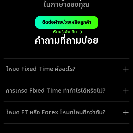
ในภาษาของคุณ
ติดต่อฝ่ายช่วยเหลือลูกค้า
เรียนรู้เพิ่มเติม
คำถามที่ถามบ่อย
โหมด Fixed Time คืออะไร?
โหมด Fixed Time (FT) เป็นโหมดการเทรดที่ช่วยให้นักเทรดสามารถเทรดใน
ระยะเวลาที่ตั้งค่าไว้ล่วงหน้า ซึ่งสามารถตั้งเวลาสั้นหรือยาวได้ตามต้องการจาก
การเทรด Fixed Time ทำกำไรได้หรือไม่?
5 วินาทีจนถึงระยะเวลาสูงสุดที่ 1 เดือน
การเทรดโหมด Fixed Time สามารถทำกำไรได้พอ ๆ กับโหมดอื่น ๆ กำไรที่นัก
เทรดได้รับจริงจะขึ้นอยู่กับวิธีดำเนินการคำสั่งเทรดของแต่ละบุคคล และการนำ
โหมด FT หรือ Forex โหมดไหนดีกว่ากัน?
กลยุทธ์และประสบการณ์เข้ามาประยุกต์ใช้ในการเทรด
โหมดการเทรด FT และ Forex ออกแบบมาให้เหมาะสมกับความชอบและ
วัตถุประสงค์ทางการเงินของนักเทรดแต่ละคน