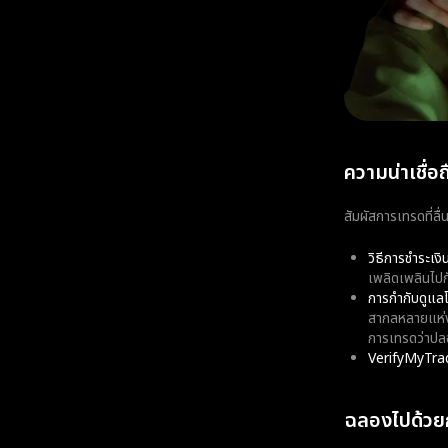
ความน่าเชื่อถ
สัมผัสการเทรดที่ลื
วิธีการชำระเง
เพลิดเพลินไปก
การกำกับดูแล
สากลหลายแห่ง
การเทรดว่าปล
VerifyMyTra
ฉลองไปด้วย