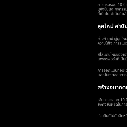
การครบรอบ 10 ปีขอ
แข่งขันและกิจกรรม
นี้เป็นไปได้เต็มทีแล
ลุคใหม่ ค่านิ
ย่างก้าวเข้าสู่ยุค
ความใส่ใจ การรีแบร
สโลแกนใหม่ของเรา "
แพลตฟอร์มที่เป็นม
การออกแบบที่อัปเดต
และมั่นใจตลอดกา
สร้างอนาคต
เส้นทางตลอด 10 ป
ยังคงยืนหยัดในการพ
ร่วมยินดีไปกับอีก