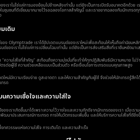
งเราไม่ใช่แค่การมองย้อนไปข้างหลังเท่านั้น แต่ยังเป็นการเปิดรับอนาคตอีกด้วย เ
ในชุมชนที่ดีเยี่ยมมากมายไว้รอฉลองโอกาสสำคัญนี้ และเราอยากฉลองกับนักเทรดทุกท่
้ว
ยมเดิม
ใหม่ของ Olymptrade เราได้อัปเดตแบรนด์ของเราใหม่เพื่อสะท้อนให้เห็นถึงค่านิยมหลัก
นด์ของเราไม่ใช่แค่การเปลี่ยนโฉมเท่านั้น แต่ยังเป็นการส่งเสริมสิ่งที่เรายืนหยัดมา
ความใส่ใจที่สำคัญ" สะท้อนถึงความมุ่งมั่นที่จะทำให้ทุกปฏิสัมพันธ์มีความหมาย ไม่ว่
ิตรต่อผู้ใช้ ความช่วยเหลือแบบเป็นส่วนตัว หรือเงื่อนไขการเทรดแบบคุณภาพสูง
ใหม่มีความเรียบง่าย ดูสะอาดตา และให้ความสำคัญกับผู้ใช้ จึงช่วยให้นักเทรดรู้สึกไ
รเทรด
บนความเชื่อใจและความใส่ใจ
ีของเราเกิดขึ้นมาได้เพราะความไว้วางใจและความภักดีจากนักเทรดของเรา เมื่อเรา
ัฒนาประสบการณ์การเทรด การให้นวัตกรรมเพิ่มขึ้น และให้บริการความใส่ใจที่ดียิ่งขึ
หนึ่งทศวรรษแห่งความใส่ใจ การเติบโต และความสำเร็จ