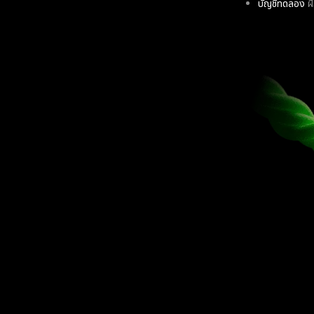
บัญชีทดลอง
ฝึ