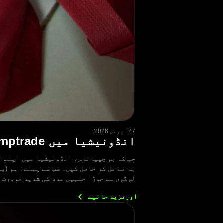
27 اپریل 2026
انڈونیشیا میں Olymptrade کا فلاحی مشن: خلاصہ
جب کہ ہم چیپاناس، انڈونیشیا میں اپنے آ
لوگوں سے جوڑا جنہیں مدد کی شدید ضرورت 
اورمزید
جانیے