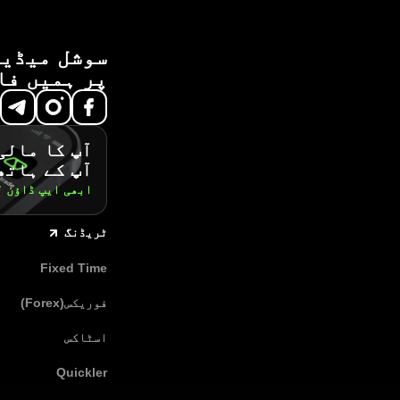
سوشل میڈیا
پر ہمیں فا
آپ کا مالی
آپ کے ہاتھ
ابھی ایپ ڈاؤن 
ٹریڈنگ
Fixed Time
فوریکس(Forex)
اسٹاکس
Quickler