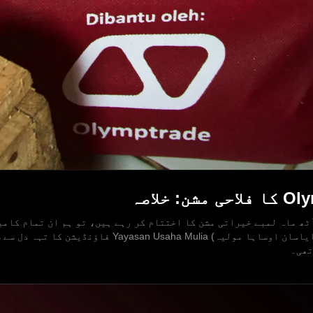
ٹھ ماہ لمبے خیراتی مشن کا اختتام کر رہے ہیں، تو ہم ان تمام کامی
ہم نے مل کر حاصل کیں۔ سب سے پہلے، ہم (یایاسان اوساہا 
تھی۔