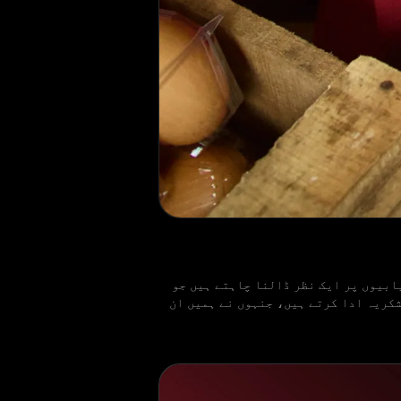
ابیوں پر ایک نظر ڈالنا چاہتے ہیں جو
مولیہ) Yayasan Usaha Mulia فاؤنڈیشن کا تہہ دل سے شکریہ ادا کرتے ہیں، جنہوں نے ہمیں ان