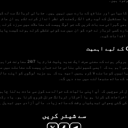
وجود ہیں۔
کامیابی اور منافع کے بارے میں نہیں ہیں۔ جذباتی ٹریڈنگ سے لے کر
یا مستقبل کے لیے رقم الگ رکھنے کو نظر انداز کرنے تک، ہم ان عام 
بھی گہرائی سے بات کریں گے جو لوگ پیسے کے معاملات میں سرزد کرتے 
ارے کسی ٹریڈر نے خود کو ان میں سے کوئی غلطی کرتے ہوئے کیسے پایا
 اقدامات کیے۔
ت
خیال رکھنے والا بروکر ہونے کے معنی صرف ایک جدید
ھی اہم ہے کہ ایسی کمیونٹی بنائی جائے جہاں پیسے کے معاملے میں س
ہانیوں کو سامنے لا کر، ہمیں امید ہے کہ ہم مزید لوگوں کو اپنے مالی
 کے ساتھ سنبھالنے میں مدد دیں گے۔
ل کر سوچیں کہ آپ اپنی مالیات کے حوالے سے کون سی عادت بدلنا چاہی
اخراجات کم کرنا ہو یا آخرکار ٹریڈنگ جرنل شروع کرنا ہو۔ یاد رکھ
 کی گئی چھوٹی تبدیلیاں وقت کے ساتھ زیادہ مالی آزادی میں تبدیل ہ
سے شیئر کریں