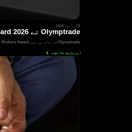
23 مارچ، 2026
Olymptrade نے Best Multi-Asset Trading Platform Award 2026 جیت لیا
Olymptrade کو حال ہی میں FXDailyInfo Forex Brokers Award کی جانب سے Best Multi-Asset Trading Platform 2026 کے اعزاز سے نوازا گیا ہے۔
اورمزید
جانیے