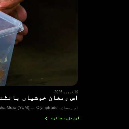
19 فروری 2026
اس رمضان خوشیاں بانٹنا: Olymptrade کا انڈونیشیا میں چیریٹی گِی
اس رمضان، Olymptrade نے Yayasan Usaha Mulia (YUM) کے ساتھ شراکت کی تاکہ چیپاناس، انڈونیشیا میں بزرگ اور پسماندہ افراد کی مدد کی جا سکے۔
اورمزید
جانیے