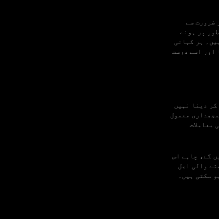
 ضرورت سے
طور پر ہونے
ہیں۔ ہر کہانی
 اور اسے درست
 پلیٹ فارم یا 24/7 معاونت فراہم کر دینا نہیں
مجھداری معمول
 معاملات
ں گے، چاہے اس
نے والی اصل
و سکتی ہیں۔