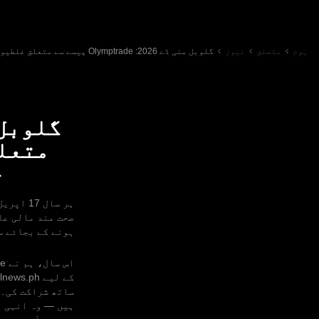
ہوم
متعلق
نیوز
گلوبل منی ڈے 2026: Olymptrade پیسے سے متعلق غلطیوں اور حاصل شدہ اسباق پر حقیقی کہانیاں شیئر کرتا ہے
متعلق
ح
صحت مند مالی عا
ہونے کے بجائے س
ساتھ شراکت کی۔ 
ہیں — وہ انہی م