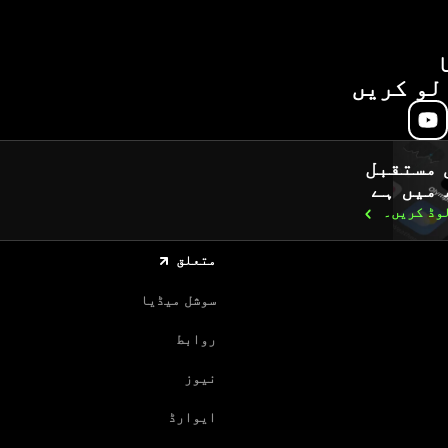
لو کریں
 مستقبل
 میں ہے
لوڈ
کریں۔
متعلق
سوشل میڈیا
روابط
نیوز
ایوارڈ