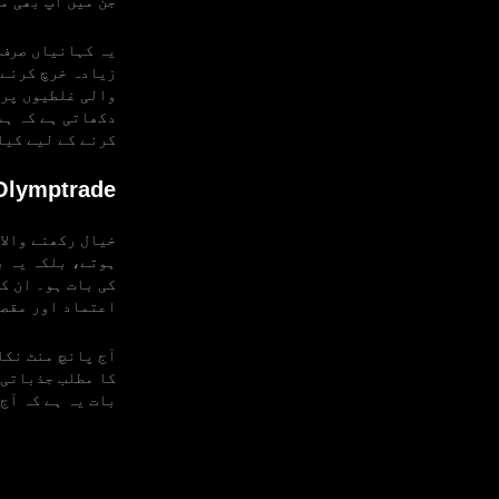
جن میں آپ بھی م
یہ کہانیاں صرف 
زیادہ خرچ کرنے 
والی غلطیوں پر 
دکھاتی ہے کہ ہم
کرنے کے لیے کیا
Olymptrade کے لیے اہمی
ہوتے، بلکہ یہ ب
کی بات ہو۔ ان ک
اعتماد اور مقصد
آج پانچ منٹ نکا
کا مطلب جذباتی 
بات یہ ہے کہ آج