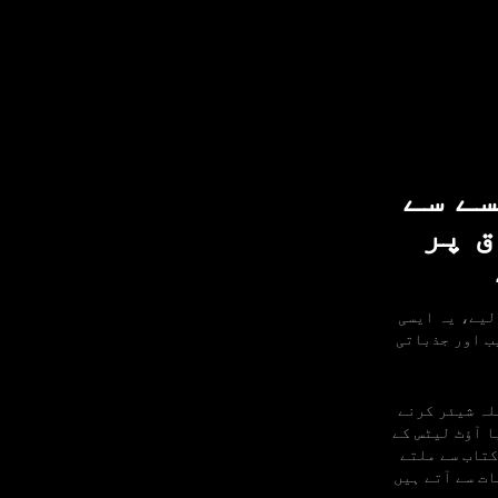
2026: Olymptrade پیسے سے
ق پر
ہمارے لیے، یہ ایسی
ب اور جذباتی
 سلسلہ شیئر کرنے
لپائنی میڈیا آؤٹ لیٹس کے
کتاب سے ملتے
ت سے آتے ہیں