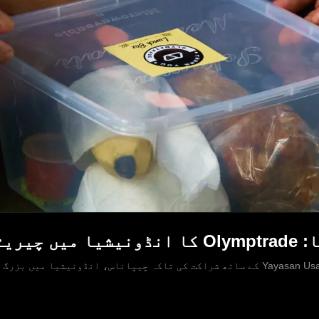
و اَوے