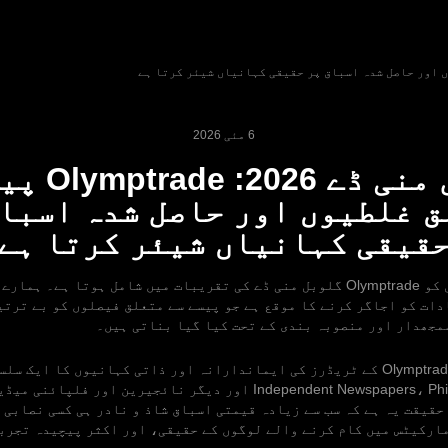
6 مئی 2026
گلوبل منی ڈے 
 غلطیوں اور حاصل شدہ اسبا
قیقی کہانیاں شیئر کرتا ہے
ہر سال 17 اپریل کو Olymptrade گلوبل منی ڈے کی تقریبات میں شامل ہوتا ہے۔ 
دات کو اجاگر کرنے کا موقع ہے جو پیسے سے متعلق فیصلوں کو بے ترتی
مجھدار اور منصوبہ بندی کے تحت کیا گیا بناتی ہیں۔
اس سال، ہم نے Olymptrade کے ٹریڈرز کی ایماندارانہ اور ذاتی کہانیوں کا ایک
کے لیے Independent Newspapers، Philnews.ph اور دیگر نائجیرین اور ف
حقیقت یہ ہے کہ سب سے زیادہ قیمتی اسباق شاذ و نادر ہی کسی نصابی 
ارکیٹس میں کام کرنے والے لوگوں کے حقیقی، اور اکثر پیچیدہ تجربا