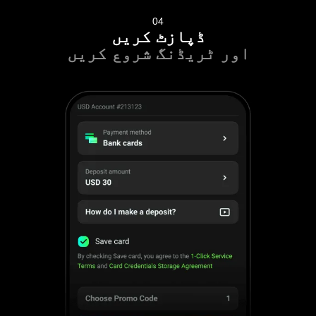
04
ڈپازٹ کریں
اور ٹریڈنگ شروع کریں