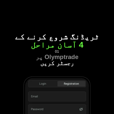
ٹریڈنگ شروع کرنے کے
4 آسان مراحل
01
Olymptrade پر
رجسٹر کریں