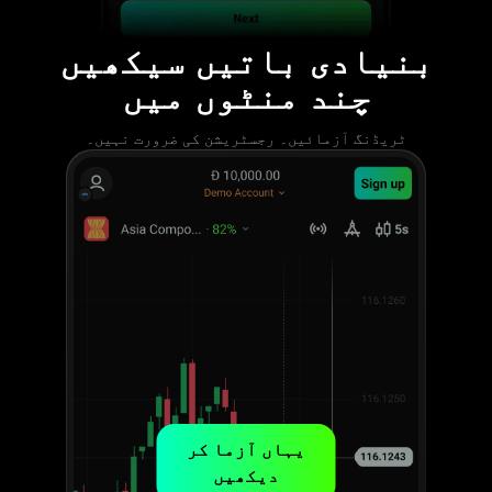
بنیادی باتیں سیکھیں
چند منٹوں میں
ٹریڈنگ آزمائیں۔ رجسٹریشن کی ضرورت نہیں۔
یہاں آزما کر
دیکھیں