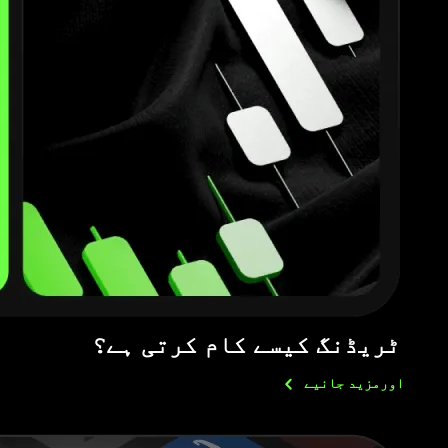
ٹریڈنگ کیسے کام کرتی ہے؟
اورمزید
جانیے