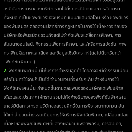
อร์มินัลการเทรดของบริษัท รวมไปถึงการอัปเดตและการอัปเกรด
ทั้งหมด ที่เป็นซอฟต์แวร์ของบริษัท แบบสแตนด์อโลน หรือ ซอฟต์แวร์
ของพันธมิตร ตลอดจนมีสิทธิ์ทางกฎหมายในการใช้เนื้อหาดิจิทัลของ
บริษัทหรือพันธมิตร รวมถึงแต่ไม่จำกัดเพียงแต่สื่อการศึกษา, การ
สัมมนาออนไลน์, กิจกรรมเพื่อการศึกษา, และ/หรือการแข่งขัน, ภาพ
กราฟิก, สื่อภาพและเสียง และข้อมูลเชิงวิเคราะห์ (ต่อไปนี้จะเรียกว่า
"ฟังก์ชันพิเศษ")
2.
ฟังก์ชันพิเศษนี้ มีให้บริการสำหรับลูกค้า โดยอาจจะมีค่าธรรมเนียม
หรือไม่มีค่าใช้จ่ายก็เป็นได้ จำนวนเงินที่จะเรียกเก็บ สำหรับการใช้
ฟังก์ชันพิเศษนั้น กำหนดขึ้นตามดุลยพินิจของบริษัทแต่เพียงฝ่าย
เดียวและจะประกาศให้ทราบ รวมไปถึงคำอธิบายของฟังก์ชันพิเศษใน
เทอร์มินัลการเทรด บริษัทขอสงวนสิทธิ์ในการพิจารณาทบทวน อัน
ได้แก่ จำนวนค่าธรรมเนียมการให้บริการฟังก์ชันพิเศษ, เปลี่ยนแปลง
เนื้อหาของฟังก์ชันพิเศษที่แสดงผลผ่านแพลตฟอร์ม, การอัปเดต,