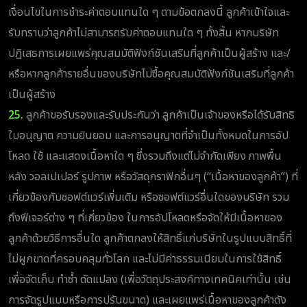
เงื่อนไขในการชำระค่าตอบแทนใด ๆ ตามข้อตกลงนี้ ลูกค้าเข้าใจและ
รับทราบว่าลูกค้าไม่สามารถรับค่าตอบแทนใด ๆ ทั้งสิ้น หากบริษัท
ปฏิเสธการเผยแพร่คุณสมบัติฟังก์ชันเสริมที่ลูกค้าเป็นผู้สร้าง และ/
หรือหากลูกค้ารายอื่นของบริษัทไม่ซื้อคุณสมบัติฟังก์ชันเสริมที่ลูกค้า
เป็นผู้สร้าง
25.
ลูกค้าขอรับรองและรับประกันว่า ลูกค้าเป็นเจ้าของหรือได้รับสิทธิ
ใบอนุญาต ความยินยอม และการอนุญาตที่จำเป็นทั้งหมดในการอัป
โหลด ใช้ และแสดงเนื้อหาใด ๆ ซึ่งรวมถึงแต่ไม่จำกัดเพียง ภาพพื้น
หลัง วอลเปเปอร์ รูปภาพ หรือวัสดุกราฟิกอื่นๆ (“เนื้อหาของลูกค้า”) ที่
เกี่ยวข้องกับซอฟต์แวร์เพิ่มเติม หรือซอฟต์แวร์อื่นใดของบริษัท รวม
ถึงฟีเจอร์ต่าง ๆ ที่เกี่ยวข้อง ในการอัปโหลดหรือจัดให้มีเนื้อหาของ
ลูกค้าด้วยวิธีการอื่นใด ลูกค้าตกลงให้สิทธิ์แก่บริษัทในรูปแบบสิทธิ์ที่
ไม่ผูกขาดที่ครอบคลุมทั่วโลก และไม่มีค่าธรรมเนียมในการใช้สิทธิ์
เพื่อจัดเก็บ ทำซ้ำ ดัดแปลง (เพื่อวัตถุประสงค์ทางเทคนิคเท่านั้น เช่น
การจัดรูปแบบหรือการปรับขนาด) และเผยแพร่เนื้อหาของลูกค้าดัง