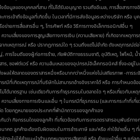
ึงข้อมูลของบุคคลที่สาม ที่ไม่ได้รับอนุญาต รวมถึงอีเมล, การสื่อสารทางอ
การเข้าถึงข้อมูลที่เกิดขึ้น ในเวลาที่มีการส่งข้อมูลระหว่างบริษัท หรือ บ
ือข่ายการสื่อสารอื่น ๆ, โทรศัพท์ หรือ วิธีการทางอิเล็กทรอนิกส์อื่น ๆ
 ความเสี่ยงของการสูญเสียทางการเงิน (ความเสียหาย) ที่เกิดจากเหตุการณ์เ
ากเหตุการณ์ หรือ ปรากฏการณ์ใด ๆ รวมถึงแต่ไม่จำกัด ดังเหตุการณ์ต่อไ
การโจมตีของผู้ก่อการร้าย, ภัยพิบัติทางธรรมชาติ, อุบัติเหตุ, ไฟไหม้, น้ำ
อสาร, ซอฟต์แวร์ หรือ ความล้มเหลวของอุปกรณ์อิเล็คทรอนิคส์ ซึ่งจะอยู่ใน
งผลให้ตลาดของตราสารหนึ่งหรือมากกว่าหนึ่งแห่งไม่เสถียรภาพ -การระง
กรณีที่เกิดเหตุการณ์ที่บริษัทไม่สามารถอ้างอิงราคาได้ หรือ การกำหนดข้อจ
ม่ได้มาตรฐาน เช่นเดียวกับการทำธุรกรรมในตลาดใด ๆ หรือเกี่ยวกับเหตุ
า ความเสี่ยงทางการเงินและอื่น ๆ ในกรณีที่ธุรกรรม (และการกระทำที่เกี
ำกัด โดยกฎหมายของประเทศที่พำนักถาวรของลูกค้าเอง
กันว่า กิจกรรมใดของลูกค้า ที่เกี่ยวข้องกับการเทรดตราสารอนุพันธ์ทางกา
อนาคต ลูกค้าจะต้องรับผิดชอบในการชำระภาษี และ/หรือ ค่าใช้จ่ายอื่น ๆ ที
ัทจะไม่ให้คำแนะนำด้านกฎหมายการเสียภาษี หรือ คำแนะนำอื่น ๆ แก่ลูกค