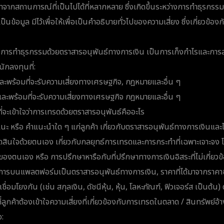
าจากสถานการณ์ที่เป็นไปได้ที่หลากหลาย ซึ่งเกิดขึ้นระหว่างการทำธุรกรรม
้เป็นข้อมูล มีไว้เพื่อให้เพื่อเป็นคำอธิบายทั่วไปของความเสี่ยง ซึ่งเกี่ยวข้อ
า การทำธุรกรรมด้วยตราสารอนุพันธ์ทางการเงิน เป็นการเก็งกำไรและการลง
ักลงทุนที่:
และพร้อมที่จะรับความเสี่ยงทางเศรษฐกิจ, กฎหมายและอื่น ๆ
จและพร้อมที่จะรับความเสี่ยงทางเศรษฐกิจ กฎหมายและอื่น ๆ
ี่จะเข้าใจว่าการเทรดด้วยตราสารอนุพันธ์คืออะไร
ชี้แนะ หรือ คำแนะนำใด ๆ แก่ลูกค้า เกี่ยวกับตราสารอนุพันธ์ทางการเงินแล
ัดสินใจด้วยตนเอง เกี่ยวกับกลยุทธ์การเทรดและการกระทำที่เฉพาะเจาะจง
องตนเอง หรือ การปรึกษาหารือกับที่ปรึกษาทางการเงินอิสระที่ไม่เกี่ยวข
บริการบนแพลตฟอร์มเป็นตราสารอนุพันธ์ทางการเงิน, ราคาที่ได้มาจากราคา
ชื่อมโยงกัน (เช่น สกุลเงิน, ดัชนีหุ้น, หุ้น, โลหะภัณฑ์, ฟิวเจอร์ส เป็นต้น) ด
ที่ลูกค้าต้องเข้าใจความเสี่ยงที่เกี่ยวข้องกับการเทรดในตลาด / สินทรัพย์อ้
อ: