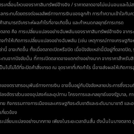
รเคลื่อนไหวของราคาสินทรัพย์อ้างอิง / ราคาตลาดอาจไม่แน่นอนและไม่
้มีผลกระทบโดยตรงต่อผลลัพธ์ทางการเงินของลูกค้า การทำความเข้าใจกั
กค้าสามารถวิเคราะห์ผลกำไรที่อาจเกิดขึ้น และกำหนดกลยุทธ์การเทรด
ด คือ การเปลี่ยนแปลงอย่างฉับพลันของราคาสินทรัพย์อ้างอิง จากระด
ๆ อาจทำให้เกิดการเปลี่ยนแปลงอย่างฉับพลัน (เช่น เหตุการณ์ทางเศรษฐกิ
นี้ อาจเกิดขึ้น ทั้งเมื่อตลาดเปิดหรือปิด เมื่อปัจจัยเหล่านี้มีอยู่ที่ตลาดปิ
กระทบจากปัจจัยนั้น ที่การเปิดตลาดอาจแตกต่างอย่างมาก จากราคาสำหรับสิน
็นไปไม่ได้ที่จะปิดคำสั่งเทรด ณ จุดราคาที่เกิดกำไร นี้อาจส่งผลให้เกิดก
ของตราสารอนุพันธ์ทางการเงิน อาจขึ้นอยู่กับปัจจัยหลายประการซึ่งรวมถึ
ปลงอัตราส่วนของอุปสงค์และอุปทาน โครงการและกลยุทธ์ของรัฐบาล, ก
อขาย กิจกรรมทางการเมืองและเศรษฐกิจระดับชาติและระดับนานาชาติ แล
เกี่ยวข้อง
เปลี่ยนแปลงอย่างมากภาย เพียงในระยะเวลาอันสั้น ดังนั้นในบางตลาด ล