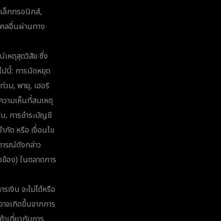
ิเล็กทรอนิกส์,
ุคคลอื่นผ่านทาง
หตุสุดวิสัย ซึ่ง
ปนี้: การนัดหยุด
ท่วม, พายุ, เฮอริ
ความเห็นที่สมเหตุ
ับ, การชำระบัญชี
ำกัด หรือ เงื่อนไข
การณ์ดังกล่าว
่ยวข้อง) ในตลาดการ
รเงิน จะไม่ได้หรือ
่อาจเกิดขึ้นจากการ
้าเกี่ยวกับการ