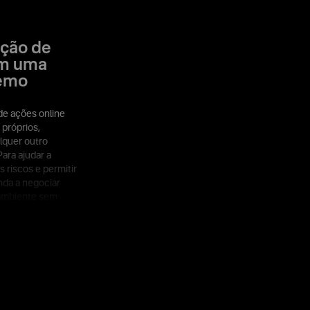
ção de
em uma
emo
de ações online
 próprios,
quer outro
ara ajudar a
 riscos e permitir
da a negociar
ambiente sem
mente nossa conta
 Você encontrará
sos e instrumentos
 que a nossa
rece. Explore o
ões sem riscos e
a nas suas
 negociação com a