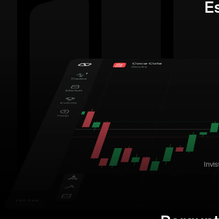
E
Invi