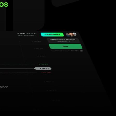
os
ainda