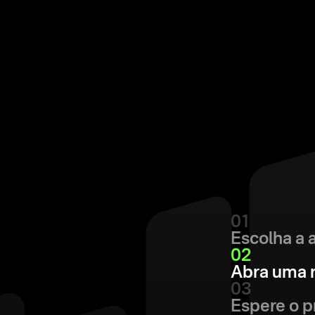
01
Escolha a 
02
Abra uma 
03
Espere o p