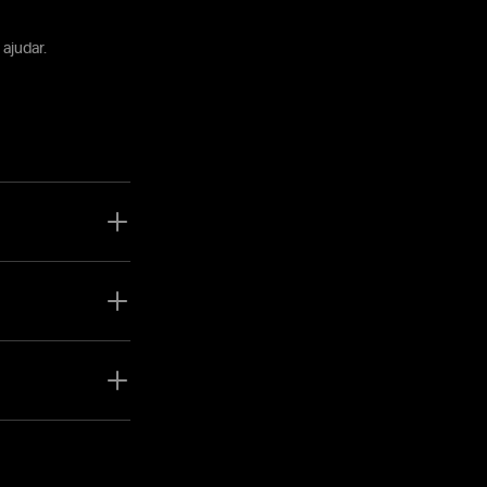
 ajudar.
te em abrir e
forma em qualquer
otencial mais