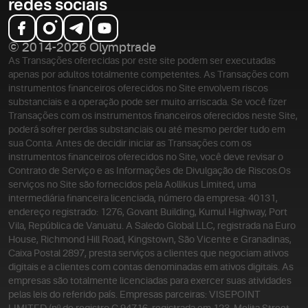
redes sociais
© 2014-2026 Olymptrade
As Transações oferecidas por este site podem ser executadas
apenas por adultos totalmente competentes. As Transações com
instrumentos financeiros oferecidos no Site envolvem riscos
substanciais e a operação pode ser muito arriscada. Se você fizer
Transações com os instrumentos financeiros oferecidos neste Site,
poderá sofrer perdas substanciais ou até mesmo perder tudo em
sua Conta. Antes de decidir iniciar as Transações com os
instrumentos financeiros oferecidos no Site, você deve revisar o
Contrato de Serviço e as Informações de Divulgação de Riscos.
Os
serviços no Site são fornecidos pela Aollikus Limited, uma
intermediária financeira licenciada, número da empresa: 40131,
endereço registrado: 1276, Govant Building, Kumul Highway, Port
Vila, República de Vanuatu. A Saledo Global LLC, registrada na Euro
House, Richmond Hill Road, Kingstown, São Vicente e Granadinas,
Caixa Postal 2897, presta serviços a clientes que negociam ativos
digitais e a clientes com contas denominadas em ativos digitais. As
empresas são totalmente licenciadas para exercer suas atividades
pelas leis do referido país. Empresas parceiras: VISEPOINT