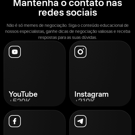
Mantenha o contato nas
redes sociais
Não é só memes de negociação. Siga o conteúdo educacional de
nossos especialistas, ganhe dicas de negociação valiosas e receba
respostas para as suas dúvidas.
YouTube
Instagram
+520K
+210K
Descobrir
Descobrir