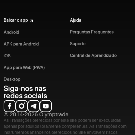
Baixar o app
Ajuda
Perguntas Frequentes
Android
Suporte
APK para Android
Central de Aprendizado
iOS
App para Web (PWA)
Desktop
Siga-nos nas
redes sociais
© 2014-2026 Olymptrade
As Transações oferecidas por este site podem ser executadas
apenas por adultos totalmente competentes. As Transações com
instrumentos financeiros oferecidos no Site envolvem riscos