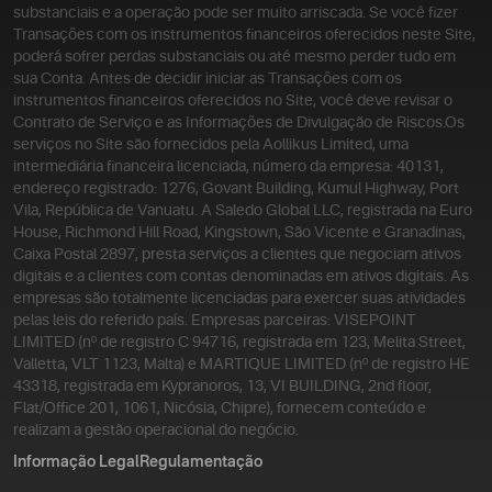
substanciais e a operação pode ser muito arriscada. Se você fizer
Transações com os instrumentos financeiros oferecidos neste Site,
poderá sofrer perdas substanciais ou até mesmo perder tudo em
sua Conta. Antes de decidir iniciar as Transações com os
instrumentos financeiros oferecidos no Site, você deve revisar o
Contrato de Serviço e as Informações de Divulgação de Riscos.
Os
serviços no Site são fornecidos pela Aollikus Limited, uma
intermediária financeira licenciada, número da empresa: 40131,
endereço registrado: 1276, Govant Building, Kumul Highway, Port
Vila, República de Vanuatu. A Saledo Global LLC, registrada na Euro
House, Richmond Hill Road, Kingstown, São Vicente e Granadinas,
Caixa Postal 2897, presta serviços a clientes que negociam ativos
digitais e a clientes com contas denominadas em ativos digitais. As
empresas são totalmente licenciadas para exercer suas atividades
pelas leis do referido país. Empresas parceiras: VISEPOINT
LIMITED (nº de registro C 94716, registrada em 123, Melita Street,
Valletta, VLT 1123, Malta) e MARTIQUE LIMITED (nº de registro HE
43318, registrada em Kypranoros, 13, VI BUILDING, 2nd floor,
Flat/Office 201, 1061, Nicósia, Chipre), fornecem conteúdo e
realizam a gestão operacional do negócio.
Informação Legal
Regulamentação