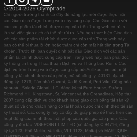
© 2014-2026 Olymptrade
Chỉ người trưởng thành có đầy đủ năng lực mới được thực hiện
các Giao dịch được Trang web này cung cấp. Các Giao dịch với
các sản phẩm tài chính được cung cấp trên Trang web có rủi ro
lớn và việc giao dịch có thể rất rủi ro. Nếu bạn thực hiện Giao dịch
với các sản phẩm tài chính được cung cấp trên Trang web này,
bạn có thể bị thua lỗ lớn hoặc thậm chí còn mất hết tiền trong Tài
khoản. Trước khi bạn quyết định bắt đầu Giao dịch với các sản
phẩm tài chính được cung cấp trên Trang web này, bạn phải đọc
kỹ thông tin trong Thỏa thuận Dịch vụ và Thông báo Rủi ro.
Các
dịch vụ trên Trang web được cung cấp bởi Aollikus Limited, một
công ty tài chính được cấp phép, mã số công ty: 40131, địa chỉ
đăng ký: 1276, Tòa nhà Govant, Xa lộ Kumul, Port Vila, Cộng hòa
Vanuatu. Saledo Global LLC, đăng ký tại Euro House, Đường
Richmond Hill, Kingstown, St. Vincent và the Grenadines, Hộp thư
2897 cung cấp dịch vụ cho khách hàng giao dịch bằng tài sản kỹ
thuật số và cho khách hàng có tài khoản được chỉ định theo tài sản
kỹ thuật số. Các công ty này có đầy đủ giấy phép để thực hiện các
hoạt động của mình theo luật pháp của quốc gia cấp phép. Các
công ty đối tác: VISEPOINT LIMITED (số đăng ký C 94716, đăng
ký tại 123, Phố Melita, Valletta, VLT 1123, Malta) và MARTIQUE
LIMITED (số đăng ký HE 43318, đăng ký tại Kypranoros, 13, EVI