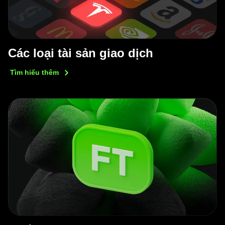
Các loại tài sản giao dịch
Tìm hiểu
thêm