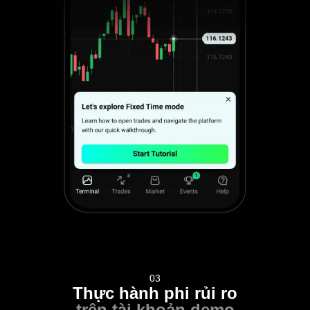
03
Thực hành phi rủi ro
trên tài khoản demo