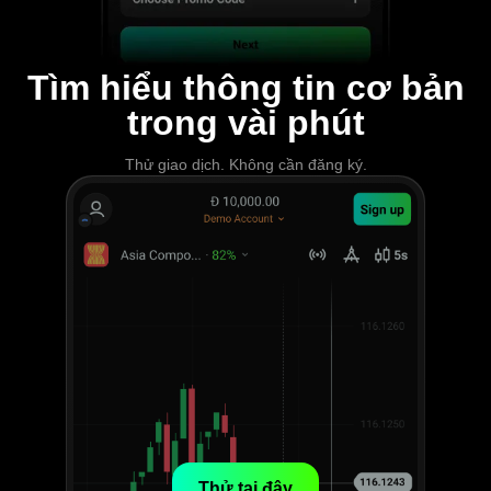
Tìm hiểu thông tin cơ bản
trong vài phút
Thử giao dịch. Không cần đăng ký.
Thử tại đây