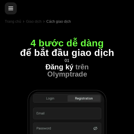
Trang chủ
Giao dịch
Cách giao dịch
4 bước dễ dàng
để bắt đầu giao dịch
01
Đăng ký
trên
Olymptrade