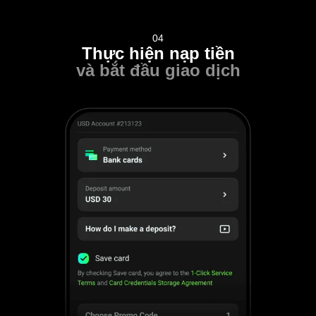
04
Thực hiện nạp tiền
và bắt đầu giao dịch