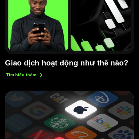
Giao dịch hoạt động như thế nào?
Tìm hiểu
thêm