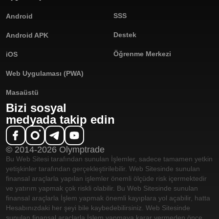
SSS
Android
Destek
Android APK
Öğrenme Merkezi
iOS
Web Uygulaması (PWA)
Masaüstü
Bizi sosyal
medyada takip edin
© 2014-2026 Olymptrade
Bu Web Sitesi tarafından sunulan İşlemler, sadece tamamen yetkin
yetişkinler tarafından gerçekleştirilebilir. Web Sitesinde sunulan
finansal araçlarla yapılan işlemler önemli ölçüde risk içermektedir
ve yatırım yapmak çok riskli olabilir. Bu Web Sitesinde sunulan
finansal araçlarla İşlem yapmak önemli kayıplara yol açabilir, hatta
Hesabınızdaki her şeyi bile kaybedebilirsiniz. Web Sitesinde
sunulan finansal araçlarla İşlem yapmaya karar vermeden önce,