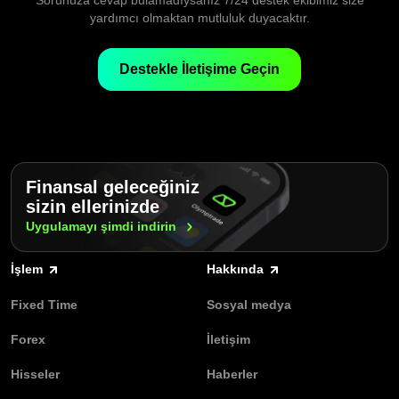
Sorunuza cevap bulamadıysanız 7/24 destek ekibimiz size
arasında anında geçiş yapabilir ve işlemlerinizi yönetebilirsiniz.
yardımcı olmaktan mutluluk duyacaktır.
Sezgisel arayüzü ve duyarlı grafikleri, piyasaları analiz etmeyi ve
fırsatlar ortaya çıktığında hızlıca harekete geçmeyi kolaylaştırır.
Destekle İletişime Geçin
Finansal geleceğiniz
sizin ellerinizde
Uygulamayı şimdi
indirin
İşlem
Hakkında
Fixed Time
Sosyal medya
Forex
İletişim
Hisseler
Haberler