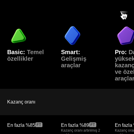
Basic:
Temel
Smart:
Pro:
D
özellikler
Gelişmiş
yükse
araçlar
kazanç
ve öze
araçla
Kazanç oranı
En fazla
%85
En fazla
%89
En fazla
Kazanç oranı artırılmış 2
Kazanç oranı