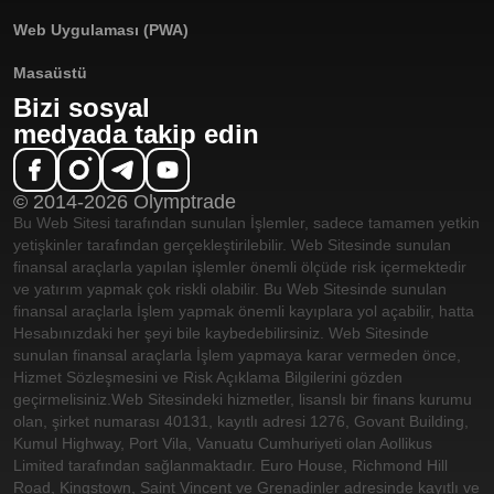
Web Uygulaması (PWA)
Masaüstü
Bizi sosyal
medyada takip edin
© 2014-2026 Olymptrade
Bu Web Sitesi tarafından sunulan İşlemler, sadece tamamen yetkin
yetişkinler tarafından gerçekleştirilebilir. Web Sitesinde sunulan
finansal araçlarla yapılan işlemler önemli ölçüde risk içermektedir
ve yatırım yapmak çok riskli olabilir. Bu Web Sitesinde sunulan
finansal araçlarla İşlem yapmak önemli kayıplara yol açabilir, hatta
Hesabınızdaki her şeyi bile kaybedebilirsiniz. Web Sitesinde
sunulan finansal araçlarla İşlem yapmaya karar vermeden önce,
Hizmet Sözleşmesini ve Risk Açıklama Bilgilerini gözden
geçirmelisiniz.
Web Sitesindeki hizmetler, lisanslı bir finans kurumu
olan, şirket numarası 40131, kayıtlı adresi 1276, Govant Building,
Kumul Highway, Port Vila, Vanuatu Cumhuriyeti olan Aollikus
Limited tarafından sağlanmaktadır. Euro House, Richmond Hill
Road, Kingstown, Saint Vincent ve Grenadinler adresinde kayıtlı ve