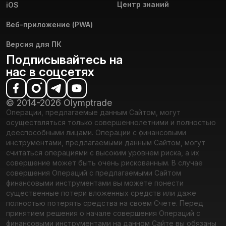
Центр знаний
iOS
Веб-приложение (PWA)
Версия для ПК
Подписывайтесь на
нас в соцсетях
© 2014-2026 Olymptrade
Операции, предлагаемые данным Сайтом, могут
осуществляться только совершеннолетними и полностью
дееспособными лицами. Операции с финансовыми
инструментами, предлагаемыми данным Сайтом, могут
считаться операциями с высоким уровнем риска, а их
совершение может быть очень рискованным. В случае
совершения Операций с предлагаемыми Сайтом
финансовыми инструментами вы можете понести
существенные потери вложенных средств или даже
полностью потерять средства на своем Счете. Перед
принятием решения о начале совершения Операций с
финансовыми инструментами на данном Сайте вы обязаны