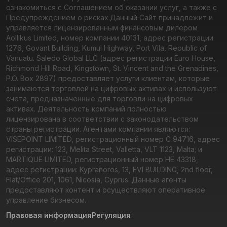
ознакомиться с Соглашением об оказании услуг, а также с
Предупреждением о рисках.
Данный Сайт принадлежит и
управляется лицензированным финансовым дилером
Aollikus Limited, номер компании 40131, адрес регистрации
1276, Govant Building, Kumul Highway, Port Vila, Republic of
Vanuatu. Saledo Global LLC (адрес регистрации Euro House,
Richmond Hill Road, Kingstown, St. Vincent and the Grenadines,
P.O. Box 2897) предоставляет услуги клиентам, которые
занимаются торговлей на цифровых активах и используют
счета, предназначенные для торговли на цифровых
активах. Деятельность компаний полностью
лицензирована в соответствии с законодательством
страны регистрации. Агентами компании являются:
VISEPOINT LIMITED, регистрационный номер C 94716, адрес
регистрации: 123, Melita Street, Valletta, VLT 1123, Malta; и
MARTIQUE LIMITED, регистрационный номер HE 43318,
адрес регистрации: Kypranoros, 13, EVI BUILDING, 2nd floor,
Flat/Office 201, 1061, Nicosia, Cyprus. Данные агенты
предоставляют контент и осуществляют оперативное
управление бизнесом.
Правовая информация
Регуляция