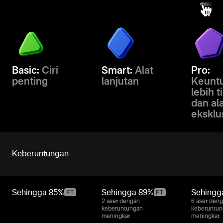
Basic:
Ciri
Smart:
Alat
Pro:
penting
lanjutan
Keunt
lebih t
dan al
eksklu
Keberuntungan
Sehingga
85%
Sehingga
89%
Sehing
2 aset dengan
6 aset den
keberuntungan
keberuntun
meningkat
meningkat