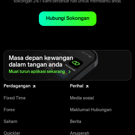
mengurus dagangan tanpa perlu memasang perisian tambahan.
sokongan 24/7 kami berbesar hati untuk membantu anda.
Antara muka yang ringkas serta carta yang responsif memudahkan
anda menganalisis pasaran dan bertindak segera apabila peluang
Hubungi Sokongan
muncul.
Masa depan kewangan
dalam tangan anda
Muat turun aplikasi
sekarang
Perdagangan
Perihal
Fixed Time
Media sosial
Forex
Maklumat Hubungan
Saham
Berita
Quickler
Anugerah