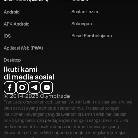
Muat Turun Aplikasi
Bantuan
Soalan Lazim
Android
Sokongan
APK Android
Pusat Pembelajaran
iOS
Aplikasi Web (PWA)
Desktop
Ikuti kami
di media sosial
© 2014-2026 Olymptrade
Transaksi ditawarkan oleh Laman Web ini boleh dilaksanakan hanya
oleh dewasa yang kompeten sepenuhnya. Transaksi dengan
instrumen kewangan yang ditawarkan di Laman Web melibatkan
risiko yang besar dan perdagangan mungkin sangat berisiko. Jika
anda membuat Transaksi dengan instrumen kewangan yang
ditawarkan di Laman Web ini, anda mungkin mengalami kerugian