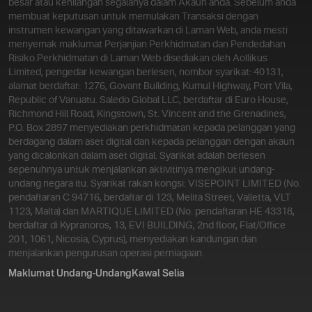
besar atau kehilangan segalanya dalam Akaun anda. Sebelum anda
membuat keputusan untuk memulakan Transaksi dengan
instrumen kewangan yang ditawarkan di Laman Web, anda mesti
menyemak maklumat Perjanjian Perkhidmatan dan Pendedahan
Risiko.
Perkhidmatan di Laman Web disediakan oleh Aollikus
Limited, pengedar kewangan berlesen, nombor syarikat: 40131,
alamat berdaftar: 1276, Govant Building, Kumul Highway, Port Vila,
Republic of Vanuatu. Saledo Global LLC, berdaftar di Euro House,
Richmond Hill Road, Kingstown, St. Vincent and the Grenadines,
P.O. Box 2897 menyediakan perkhidmatan kepada pelanggan yang
berdagang dalam aset digital dan kepada pelanggan dengan akaun
yang dicalonkan dalam aset digital. Syarikat adalah berlesen
sepenuhnya untuk menjalankan aktivitinya mengikut undang-
undang negara itu. Syarikat rakan kongsi: VISEPOINT LIMITED (No.
pendaftaran C 94716, berdaftar di 123, Melita Street, Valletta, VLT
1123, Malta) dan MARTIQUE LIMITED (No. pendaftaran HE 43318,
berdaftar di Kypranoros, 13, EVI BUILDING, 2nd floor, Flat/Office
201, 1061, Nicosia, Cyprus), menyediakan kandungan dan
menjalankan pengurusan operasi perniagaan.
Maklumat Undang-Undang
Kawal Selia