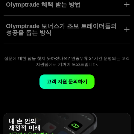
하며 당신의 트레이딩 여정을 개선해줍니다. 입금 기반의 보너스부
Olymptrade 혜택 받는 방법
(XP)를 모아 회원 등급을 업그레이드하는 것도 가능합니다.
터 고급 전략 및 지표 등 로열티 기반의 도구까지, 모든 보상은 당신
의 트레이딩 경험에 가치를 더하기 위해 디자인되었습니다. 이 기회
Olymptrade의 보상 및 혜택은 단순하게 이용할 수 있습니다. 입금
를 탐험하고 당신의 잠재력을 극대화하세요. Olymptrade와 더 빠르
기반의 보너스 또는 로열티 프로그램 도구와 같은 사용 가능한 옵션
Olymptrade 보너스가 초보 트레이더들의
게 목표를 달성하세요.
을 검토하며 시작하세요. 당신의 트레이딩 니즈에 맞는 것을 고른
성공을 돕는 방식
후 직관적인 단계별 안내를 따라 활성화 하세요. 고객님이 이러한
도구들을 레버리지하여 트레이딩 성과를 개선하는데 집중하실 수
트레이딩 여정을 시작하는 것은 어려울 수 있습니다. 그러나
있도록, Olymptrade는 원활한 절차를 보장합니다.
Olymptrade는 성공을 도와주는 도구들을 제공합니다. 무위험 트레
이딩 및 입금 기반 보너스 등의 기능은 초보자도 사용할 수 있으며,
질문에 대한 답을 찾지 못하셨나요? 연중무휴 24시간 운영되는 고객
실제로 경험하며 트레이딩을 탐험할 수 있는 안전한 방법입니다. 이
지원팀에서 기꺼이 도와드립니다.
러한 도구들은 초보 트레이더들이 자신감있게 전략을 실험하고 실
력을 연마하며 성공을 위한 강력한 기반을 다지게 해줍니다.
고객 지원 문의하기
내 손 안의
재정적 미래