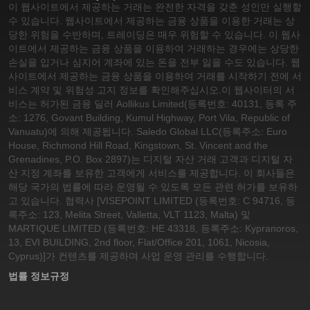
이 웹사이트에서 제공하는 거래는 완전한 자격을 갖춘 성인만 실행할
수 있습니다. 웹사이트에서 제공하는 금융 상품을 이용한 거래는 상
당한 위험을 수반하며, 트레이딩은 매우 위험할 수 있습니다. 이 웹사
이트에서 제공하는 금융 상품을 이용하여 거래하는 경우에는 상당한
손실을 입거나 심지어 계좌에 있는 돈을 전부 잃을 수도 있습니다. 웹
사이트에서 제공하는 금융 상품을 이용하여 거래를 시작하기 전에 서
비스 계약 및 위험성 고지 정보를 확인해주십시오.
이 웹사이터의 서
비스는 허가된 금융 딜러 Aollikus Limited(등록번호: 40131, 등록 주
소: 1276, Govant Building, Kumul Highway, Port Vila, Republic of
Vanuatu)에 의해 제공됩니다. Saledo Global LLC(등록주소: Euro
House, Richmond Hill Road, Kingstown, St. Vincent and the
Grenadines, P.O. Box 2897)는 디지털 자산 거래 고객과 디지털 자
산 지정 계좌를 보유한 고객에게 서비스를 제공합니다. 이 회사들은
해당 국가의 법률에 따라 운영될 수 있도록 모든 관련 허가를 보유하
고 있습니다. 협력사 [VISEPOINT LIMITED (등록번호: C 94716, 등
록주소: 123, Melita Street, Valletta, VLT 1123, Malta) 및
MARTIQUE LIMITED (등록번호: HE 43318, 등록주소: Kypranoros,
13, EVI BUILDING, 2nd floor, Flat/Office 201, 1061, Nicosia,
Cyprus)]가 컨텐츠를 제공하며 사업 운영 관리를 수행합니다.
법률 정보
규정