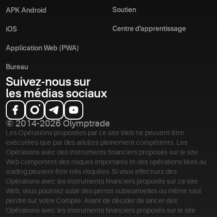
Soutien
APK Android
Centre d’apprentissage
iOS
Application Web (PWA)
Bureau
Suivez-nous sur
les médias sociaux
© 2014-2026 Olymptrade
Les Opérations proposées par ce site Web ne peuvent être
exécutées que par des adultes pleinement compétents. Les
Opérations avec des instruments financiers proposés sur le site
Web comportent des risques importants et des opérations liées au
trading peuvent être très risquées. Si vous effectuez des
Opérations avec les instruments financiers proposés sur ce site
Web, vous pourriez subir des pertes substantielles ou même tout
perdre sur votre Compte. Avant de décider de lancer des
Opérations avec les instruments financiers proposés sur le site