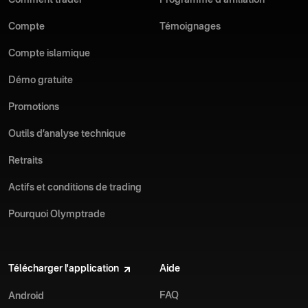
Comment trader
Programme d'affiliation
Téléchargez dès aujourd'hui l'application Olymptrade pour iOS
Compte
Témoignages
et améliorez votre expérience de trading.
Compte islamique
Démo gratuite
Promotions
Outils d’analyse technique
Retraits
Actifs et conditions de trading
Pourquoi Olymptrade
Télécharger l'application
Aide
FAQ
Android