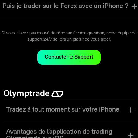
trader des actions en utilisant les mêmes instruments et outils de
Puis-je trader sur le Forex avec un iPhone ?
trading que ceux disponibles sur nos autres plateformes.
Bien sûr. L'application de trading Olymptrade iOS vous permet de
trader sur le Forex en utilisant les mêmes instruments et outils de
trading que ceux disponibles sur nos autres plateformes.
Si vous n'avez pas trouvé de réponse à votre question, notre équipe de
support 24/7 se fera un plaisir de vous aider.
Contacter le Support
Tradez à tout moment sur votre iPhone
Dans le monde d’aujourd’hui où tout va vite, il est essentiel d’avoir
un accès permanent à vos investissements. Avec l’application de
Avantages de
l’application de trading
trading Olymptrade pour iOS, vous n’avez plus besoin de rester