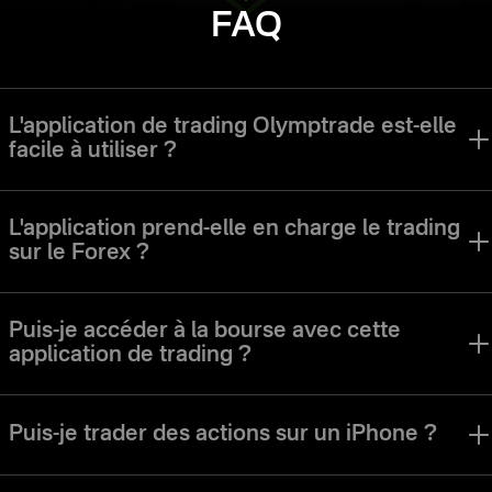
FAQ
L'application de trading Olymptrade est-elle
facile à utiliser ?
L'application Olymptrade a été conçue pour permettre aux traders de
tous niveaux de naviguer facilement dans l'interface et d'utiliser tous
L'application prend-elle en charge le trading
les outils.
sur le Forex ?
L'application Olymptrade propose un mode de trading sur le Forex. Les
différents modes de trading, stratégies et actifs sont parfaits pour les
Puis-je accéder à la bourse avec cette
utilisateurs de différents styles de trading et préférences.
application de trading ?
Vous pouvez accéder aux actions, aux devises, aux indices et à de
nombreux autres types d'actifs sur l'application Olymptrade.
Puis-je trader des actions sur un iPhone ?
Bien sûr. L'application de trading Olymptrade iOS vous permet de