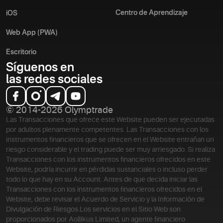
Centro de Aprendizaje
iOS
Web App (PWA)
Escritorio
Síguenos en
las redes sociales
© 2014-2026 Olymptrade
Las Transacciones que ofrece este Website pueden ser ejecutadas
por adultos plenamente competentes. Las Transacciones con los
instrumentos financieros que se ofrecen en el Website entrañan un
riesgo considerable y el trading puede ser muy arriesgado. Si realiza
Transacciones con los instrumentos financieros ofrecidos en este
Website, podría incurrir en pérdidas sustanciales o incluso perder
todo lo que hay en su Account. Antes de que decida iniciar las
Transacciones con los instrumentos financieros ofrecidos en el
Website, debe revisar el Acuerdo de Servicio y la Información de
Divulgación de Riesgos.
Los servicios en el Sitio Web son
proporcionados por Aollikus Limited, un agente financiero