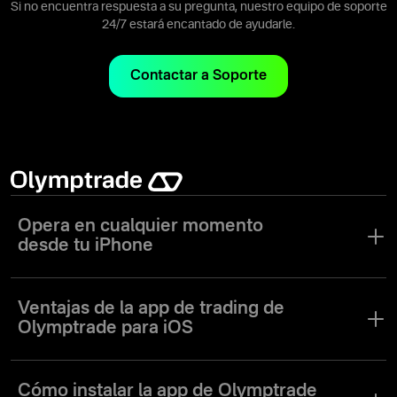
trading disponibles en nuestras otras plataformas.
Si no encuentra respuesta a su pregunta, nuestro equipo de soporte
24/7 estará encantado de ayudarle.
Contactar a Soporte
Opera en cualquier momento
desde tu iPhone
En el rápido mundo de hoy, tener acceso constante a tus
inversiones es fundamental. Con la app de trading de Olymptrade
Ventajas de
la app de trading
de
para iOS, ya no necesitas estar atado a tu escritorio.
Olymptrade para iOS
Las apps móviles modernas ofrecen las mismas funciones de
Experimenta toda la funcionalidad y confiabilidad de nuestra
trading que las plataformas de escritorio. La app de trading de
plataforma de trading en la app de Olymptrade para iOS:
Cómo instalar la app de Olymptrade
Olymptrade para iOS brinda la misma conveniencia y facilidad que